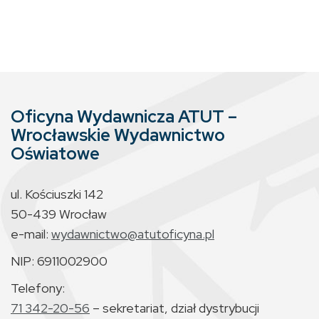
Oficyna Wydawnicza ATUT –
Wrocławskie Wydawnictwo
Oświatowe
ul. Kościuszki 142
50-439 Wrocław
e-mail:
wydawnictwo@atutoficyna.pl
NIP: 6911002900
Telefony:
71 342-20-56
– sekretariat, dział dystrybucji