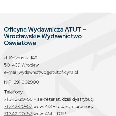
Oficyna Wydawnicza ATUT –
Wrocławskie Wydawnictwo
Oświatowe
ul. Kościuszki 142
50-439 Wrocław
e-mail:
wydawnictwo@atutoficyna.pl
NIP: 6911002900
Telefony:
71 342-20-56
– sekretariat, dział dystrybucji
71 342-20-57
wew. 413 – redakcja i promocja
71 342-20-57
wew. 414 – DTP