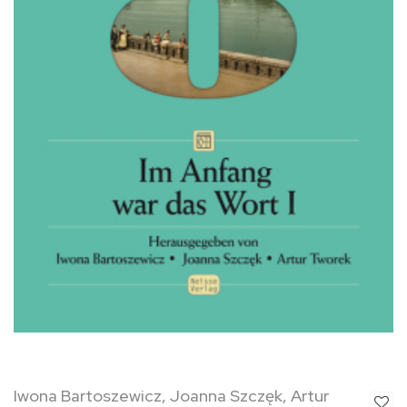
Iwona Bartoszewicz, Joanna Szczęk, Artur