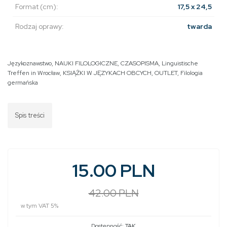
Format (cm):
17,5 x 24,5
Rodzaj oprawy:
twarda
Językoznawstwo
,
NAUKI FILOLOGICZNE
,
CZASOPISMA
,
Linguistische
Treffen in Wrocław
,
KSIĄŻKI W JĘZYKACH OBCYCH
,
OUTLET
,
Filologia
germańska
Spis treści
15.00 PLN
42.00 PLN
w tym VAT 5%
Dostępność:
TAK