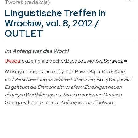
Tworek (redakcja)
Linguistische Treffen in
Wrocław, vol. 8, 2012 /
OUTLET
Im Anfang war das Wort I
Uwaga:
egzemplarz pochodzący ze zwrotów.
Sprawdź ⇒
W ósmym tomie serii teksty m.in. Pawła Bąka
Verhüllung
und Verschleierung als relative Kategorien
, Anny Dargiewicz
Es geht um die Einfachheit vor allem: Zu einigen neuen
gängigen Wortbildungsmustern im modernen Deutsch
,
Georga Schuppenera
Im Anfang war das Zahlwort
.