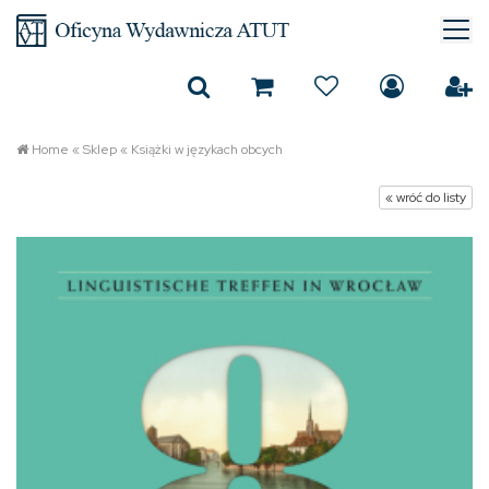
Home
«
Sklep
«
Książki w językach obcych
« wróć do listy