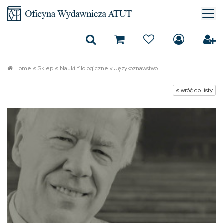
Home
«
Sklep
«
Nauki filologiczne
«
Językoznawstwo
« wróć do listy