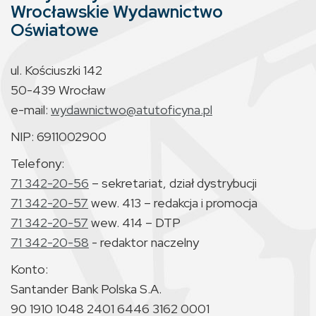
Wrocławskie Wydawnictwo
Oświatowe
ul. Kościuszki 142
50-439 Wrocław
e-mail:
wydawnictwo@atutoficyna.pl
NIP: 6911002900
Telefony:
71 342-20-56
– sekretariat, dział dystrybucji
71 342-20-57
wew. 413 – redakcja i promocja
71 342-20-57
wew. 414 – DTP
71 342-20-58
- redaktor naczelny
Konto:
Santander Bank Polska S.A.
90 1910 1048 2401 6446 3162 0001