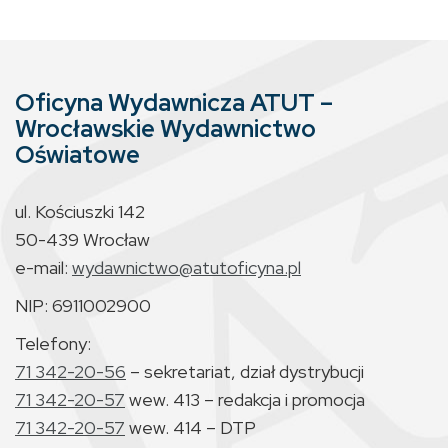
Oficyna Wydawnicza ATUT –
Wrocławskie Wydawnictwo
Oświatowe
ul. Kościuszki 142
50-439 Wrocław
e-mail:
wydawnictwo@atutoficyna.pl
NIP: 6911002900
Telefony:
71 342-20-56
– sekretariat, dział dystrybucji
71 342-20-57
wew. 413 – redakcja i promocja
71 342-20-57
wew. 414 – DTP