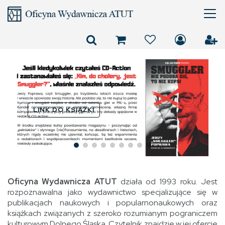
Złotonośne Góry
Sobotnie panami nas
uczyniły
LINK DO KSIĄŻKI
LINK DO KSIĄŻKI
Oficyna Wydawnicza ATUT
działa od 1993 roku. Jest
rozpoznawalna jako wydawnictwo specjalizujące się w
publikacjach naukowych i popularnonaukowych oraz
książkach związanych z szeroko rozumianym pograniczem
kulturowym Dolnego Śląska. Czytelnik znajdzie w jej ofercie