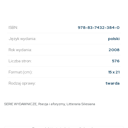
ISBN:
978-83-7432-384-0
Język wydania:
polski
Rok wydania:
2008
Liczba stron:
576
Format (cm):
15 x 21
Rodzaj oprawy:
twarda
SERIE WYDAWNICZE
,
Poezja i aforyzmy
,
Litteraria Silesiana