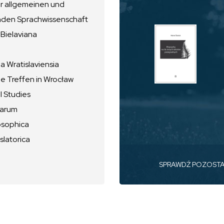
ur allgemeinen und
nden Sprachwissenschaft
 Bielaviana
 Wratislaviensia
he Treffen in Wrocław
l Studies
uarum
osophica
slatorica
SPRAWDŹ POZOST