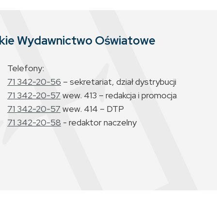
skie Wydawnictwo Oświatowe
Telefony:
71 342-20-56
– sekretariat, dział dystrybucji
71 342-20-57
wew. 413 – redakcja i promocja
71 342-20-57
wew. 414 – DTP
71 342-20-58
- redaktor naczelny