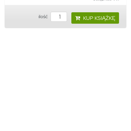
ilość
KUP KSIĄŻKĘ