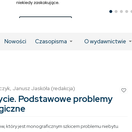
LINK DO KSIĄŻKI
Nowości
Czasopisma
O wydawnictwie
czyk, Janusz Jaskóła (redakcja)
ycie. Podstawowe problemy
giczne
ów, który jest monograficznym szkicem problemu niebytu.