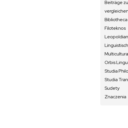
Beiträge z
vergleiche
Bibliotheca
Filoteknos
Leopoldiana
Linguistisc
Multicultura
Orbis Ling
Studia Phil
Studia Tran
Sudety
Znaczenia