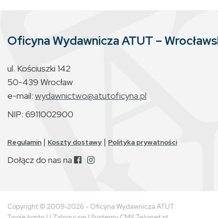
Oficyna Wydawnicza ATUT – Wrocław
ul. Kościuszki 142
50-439 Wrocław
e-mail:
wydawnictwo@atutoficyna.pl
NIP: 6911002900
|
|
Regulamin
Koszty dostawy
Polityka prywatności
Dołącz do nas na
Copyright © 2009-2026 - Oficyna Wydawnicza ATUT
Twoje konto
| |
Zaloguj się
|
Systemy CMS Telvinet.pl