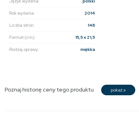
Język wydania:
polski
Rok wydania:
2014
Liczba stron:
148
Format (cm):
15,5 x 21,5
Rodzaj oprawy:
miękka
Poznaj historię ceny tego produktu
pokaż
»