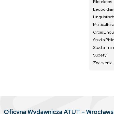
Filoteknos
Leopoldiana
Linguistisc
Multicultura
Orbis Ling
Studia Phil
Studia Tran
Sudety
Znaczenia
Oficyna Wydawnicza ATUT – Wrocław