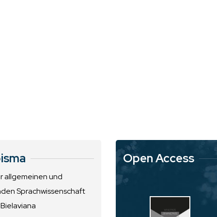
isma
Open Access
ur allgemeinen und
nden Sprachwissenschaft
 Bielaviana