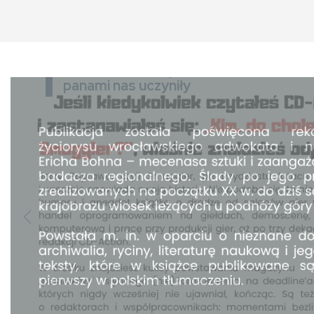
Złotonośne Góry Sobotnie
panami nas uczyniły