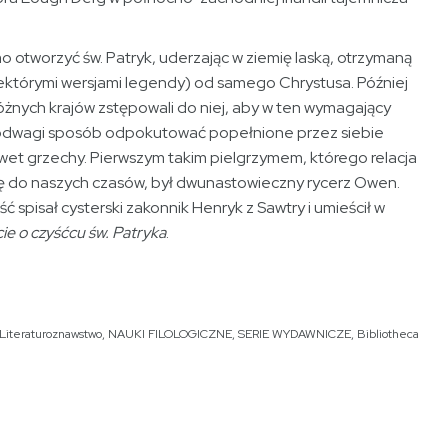
mo otworzyć św. Patryk, uderzając w ziemię laską, otrzymaną
ektórymi wersjami legendy) od samego Chrystusa. Później
óżnych krajów zstępowali do niej, aby w ten wymagający
odwagi sposób odpokutować popełnione przez siebie
wet grzechy. Pierwszym takim pielgrzymem, którego relacja
ę do naszych czasów, był dwunastowieczny rycerz Owen.
 spisał cysterski zakonnik Henryk z Sawtry i umieścił w
ie o czyśćcu św. Patryka
.
Literaturoznawstwo
,
NAUKI FILOLOGICZNE
,
SERIE WYDAWNICZE
,
Bibliotheca