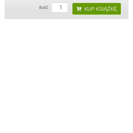
ilość
KUP KSIĄŻKĘ