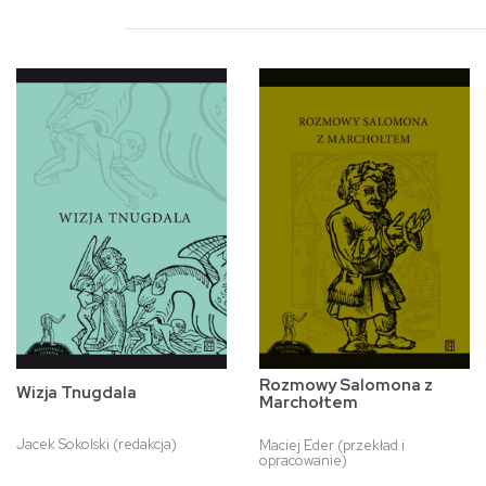
Rozmowy Salomona z
Wizja Tnugdala
Marchołtem
Jacek Sokolski (redakcja)
Maciej Eder (przekład i
opracowanie)