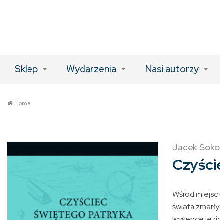
Sklep
Wydarzenia
Nasi autorzy
Home
Jacek Sokol
Czyści
Wśród miejsc
świata zmarły
wysepce jezio