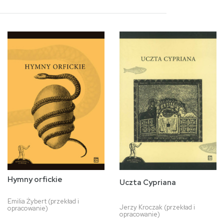
Hymny orfickie
Uczta Cypriana
Emilia Żybert (przekład i
Jerzy Kroczak (przekład i
opracowanie)
opracowanie)