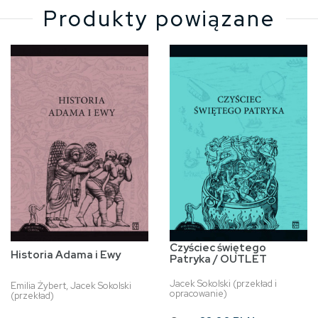
Produkty powiązane
Czyściec świętego
Historia Adama i Ewy
Patryka / OUTLET
Jacek Sokolski (przekład i
Emilia Żybert, Jacek Sokolski
opracowanie)
(przekład)