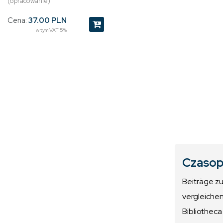
(opracowanie)
Cena:
37.00 PLN
w tym VAT 5%
Czasop
Beiträge z
vergleiche
Bibliotheca