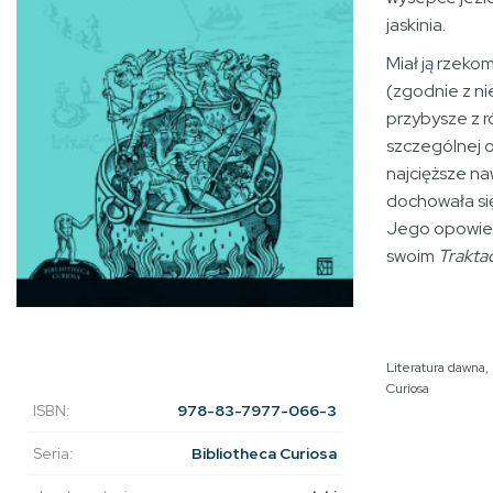
jaskinia.
Miał ją rzeko
(zgodnie z ni
przybysze z r
szczególnej 
najcięższe na
dochowała si
Jego opowieść
swoim
Traktac
Literatura dawna
,
Curiosa
ISBN:
978-83-7977-066-3
Seria:
Bibliotheca Curiosa