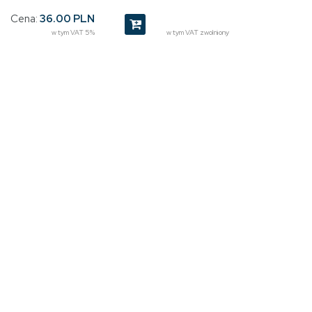
Cena:
36.00 PLN
w tym VAT 5%
w tym VAT zwolniony