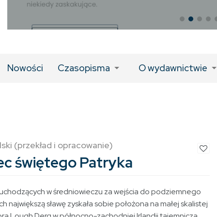
LINK DO KSIĄŻKI
Nowości
Czasopisma
O wydawnictwie
ski (przekład i opracowanie)
ec świętego Patryka
 uchodzących w średniowieczu za wejścia do podziemnego
ch największą sławę zyskała sobie położona na małej skalistej
ra Lough Derg w północno-zachodniej Irlandii tajemnicza