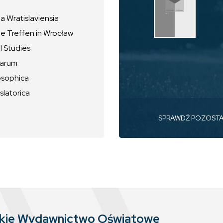
 Wratislaviensia
he Treffen in Wrocław
l Studies
uarum
osophica
slatorica
SPRAWDŹ POZOST
skie Wydawnictwo Oświatowe