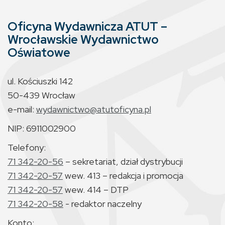
Oficyna Wydawnicza ATUT –
Wrocławskie Wydawnictwo
Oświatowe
ul. Kościuszki 142
50-439 Wrocław
e-mail:
wydawnictwo@atutoficyna.pl
NIP: 6911002900
Telefony:
71 342-20-56
– sekretariat, dział dystrybucji
71 342-20-57
wew. 413 – redakcja i promocja
71 342-20-57
wew. 414 – DTP
71 342-20-58
- redaktor naczelny
Konto: