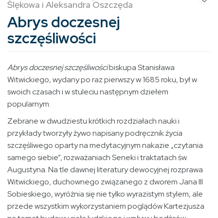
Ślękowa i Aleksandra Oszczęda
Abrys doczesnej
szczęśliwości
Abrys doczesnej szczęśliwości
biskupa Stanisława
Witwickiego, wyda­ny po raz pierwszy w 1685 roku, był w
swoich czasach i w stuleciu następnym dziełem
popularnym.
Zebrane w dwudziestu krótkich rozdziałach nauki i
przykłady tworzyły żywo napisany podręcznik życia
szczęśliwego oparty na medytacyjnym nakazie „czytania
sa­mego siebie”, rozważaniach Seneki i traktatach św.
Augustyna. Na tle dawnej literatury dewocyjnej rozprawa
Witwickiego, duchow­nego związanego z dworem Jana III
Sobieskiego, wyróżnia się nie tylko wyrazistym stylem, ale
przede wszystkim wykorzystaniem poglądów Kartezjusza