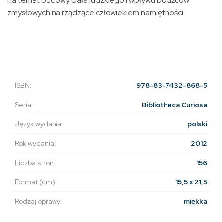
na temat budowy ciała ludzkiego i wpływu bodźców
zmysłowych na rządzące człowiekiem namiętności.
ISBN:
978-83-7432-868-5
Seria:
Bibliotheca Curiosa
Język wydania:
polski
Rok wydania:
2012
Liczba stron:
156
Format (cm):
15,5 x 21,5
Rodzaj oprawy:
miękka