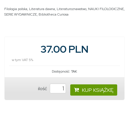
Filologia polska
,
Literatura dawna
,
Literaturoznawstwo
,
NAUKI FILOLOGICZNE
,
SERIE WYDAWNICZE
,
Bibliotheca Curiosa
37.00 PLN
w tym VAT 5%
Dostępność:
TAK
ilość
KUP KSIĄŻKĘ