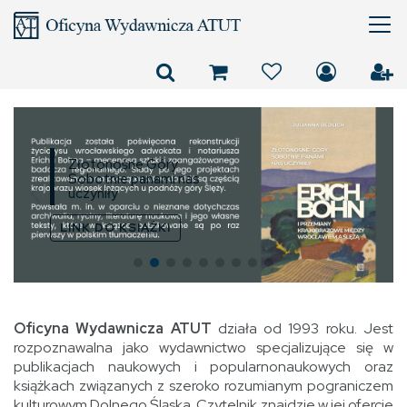
Złotonośne Góry
Sobotnie panami nas
uczyniły
LINK DO KSIĄŻKI
Oficyna Wydawnicza ATUT
działa od 1993 roku. Jest
rozpoznawalna jako wydawnictwo specjalizujące się w
publikacjach naukowych i popularnonaukowych oraz
książkach związanych z szeroko rozumianym pograniczem
kulturowym Dolnego Śląska. Czytelnik znajdzie w jej ofercie