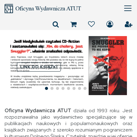
Złotonośne Góry
Sobotnie panami nas
uczyniły
LINK DO KSIĄŻKI
LINK DO KSIĄŻKI
Oficyna Wydawnicza ATUT
działa od 1993 roku. Jest
rozpoznawalna jako wydawnictwo specjalizujące się w
publikacjach naukowych i popularnonaukowych oraz
książkach związanych z szeroko rozumianym pograniczem
kulturowym Dolnego Śląska. Czytelnik znajdzie w jej ofercie