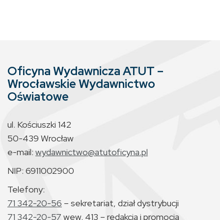
Oficyna Wydawnicza ATUT –
Wrocławskie Wydawnictwo
Oświatowe
ul. Kościuszki 142
50-439 Wrocław
e-mail:
wydawnictwo@atutoficyna.pl
NIP: 6911002900
Telefony:
71 342-20-56
– sekretariat, dział dystrybucji
71 342-20-57
wew. 413 – redakcja i promocja