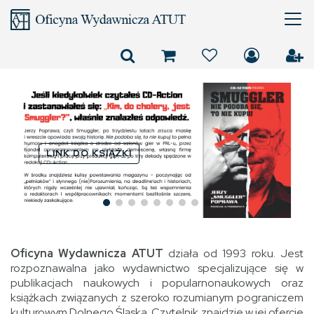
Złotonośne Góry
Sobotnie panami nas
uczyniły
LINK DO KSIĄŻKI
Oficyna Wydawnicza ATUT
działa od 1993 roku. Jest
rozpoznawalna jako wydawnictwo specjalizujące się w
publikacjach naukowych i popularnonaukowych oraz
książkach związanych z szeroko rozumianym pograniczem
kulturowym Dolnego Śląska. Czytelnik znajdzie w jej ofercie