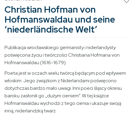
Christian Hofman von
Hofmanswaldau und seine
‘niederländische Welt’
Publikacja wrocławskiego germanisty i niderlandysty
poświęcona życiu i twórczości Christiana Hofmana von
Hofmanswaldau (1616-1679).
Poeta jest w oczach wielu twórcą będącym pod wpływem
włoskim. Jego związkom z Niderlandami poświęcono
dotychczas bardzo mało uwagi. Inni poeci śląscy okresu
baroku zasłonili go „du­żym cieniem”. W tej książce
Hofmanswaldau wychodzi z tego cienia i ukazuje swoją
inną, niderlandzką twarz.