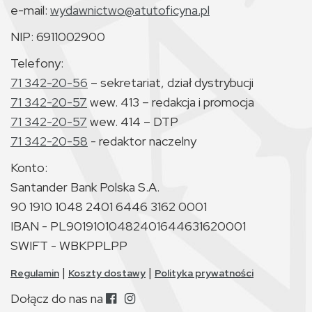
e-mail:
wydawnictwo@atutoficyna.pl
NIP: 6911002900
Telefony:
71 342-20-56
– sekretariat, dział dystrybucji
71 342-20-57
wew. 413 – redakcja i promocja
71 342-20-57
wew. 414 – DTP
71 342-20-58
- redaktor naczelny
Konto:
Santander Bank Polska S.A.
90 1910 1048 2401 6446 3162 0001
IBAN - PL90191010482401644631620001
SWIFT - WBKPPLPP
|
|
Regulamin
Koszty dostawy
Polityka prywatności
Dołącz do nas na