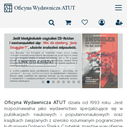
Złotonośne Góry
Sobotnie panami nas
uczyniły
LINK DO KSIĄŻKI
Oficyna Wydawnicza ATUT
działa od 1993 roku. Jest
rozpoznawalna jako wydawnictwo specjalizujące się w
publikacjach naukowych i popularnonaukowych oraz
książkach związanych z szeroko rozumianym pograniczem
kulturowym Dolnego Śląska. Czytelnik znajdzie w jej ofercie