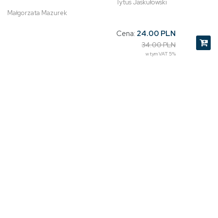
Tytus Jaskułowski
Małgorzata Mazurek
Cena:
24.00 PLN
34.00 PLN
w tym VAT 5%