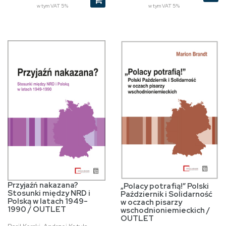
w tym VAT 5%
w tym VAT 5%
Przyjaźń nakazana?
„Polacy potrafią!” Polski
Stosunki między NRD i
Październik i Solidarność
Polską w latach 1949-
w oczach pisarzy
1990 / OUTLET
wschodnioniemieckich /
OUTLET