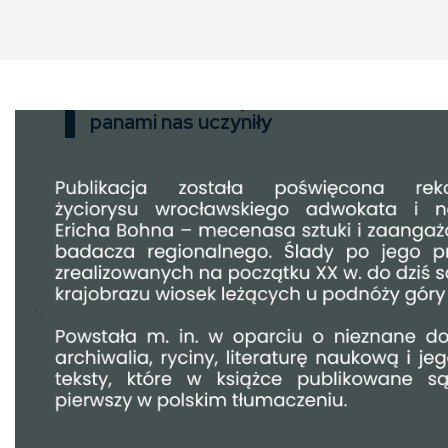
Złotonośne Góry Sobotnie
panami nas uczyniły