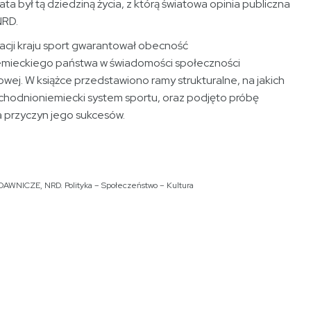
ata był tą dziedziną życia, z którą światowa opinia publiczna
NRD.
lacji kraju sport gwarantował obecność
mieckiego państwa w świadomości społeczności
ej. W książce przedstawiono ramy strukturalne, na jakich
schodnioniemiecki system sportu, oraz podjęto próbę
a przyczyn jego sukcesów.
YDAWNICZE
,
NRD. Polityka – Społeczeństwo – Kultura