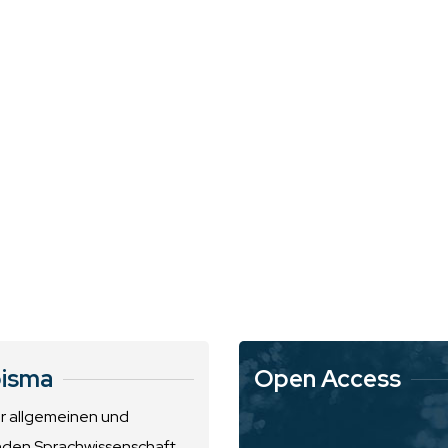
isma
Open Access
ur allgemeinen und
nden Sprachwissenschaft