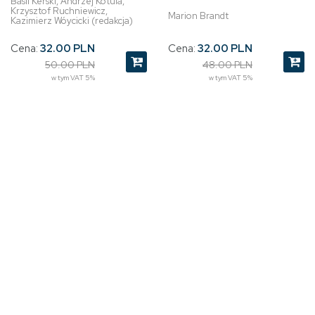
Basil Kerski, Andrzej Kotula,
Krzysztof Ruchniewicz,
Marion Brandt
Kazimierz Wóycicki (redakcja)
Cena:
32.00 PLN
Cena:
32.00 PLN
48.00 PLN
50.00 PLN
w tym VAT 5%
w tym VAT 5%