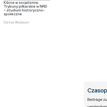
Kibice w socjalizmie.
Trybuny piłkarskie w NRD
– studium historyczno-
społeczne
Dariusz Wojtaszyn
Czasop
Beiträge z
vergleiche