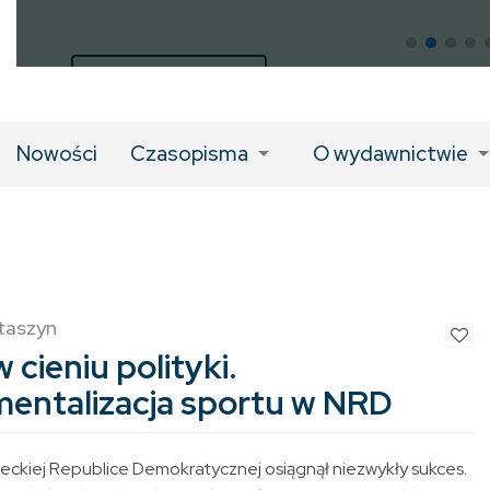
LINK DO KSIĄŻKI
Nowości
Czasopisma
O wydawnictwie
taszyn
 cieniu polityki.
mentalizacja sportu w NRD
eckiej Republice Demokratycznej osiągnął niezwykły sukces.