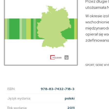
Przez długie l
utożsamiała 
W okresie izo
wschodnionie
międzynarodow
opierał się w
zdefiniowani
SPORT
,
SERIE W
ISBN:
978-83-7432-718-3
Język wydania:
polski
Rok wydania:
2011