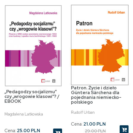
Patron. Życie i dzieło
„Pedagodzy socjalizmu”
Güntera Särchena dla
czy „wrogowie klasowi”? /
pojednania niemiecko-
EBOOK
polskiego
Rudolf Urban
Magdalena Latkowska
Cena:
21.00 PLN
Cena:
25.00 PLN
29.00 PLN