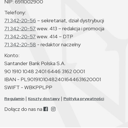
NIP: 6911002900
Telefony:
71 342-20-56
– sekretariat, dział dystrybucji
71 342-20-57
wew. 413 – redakcja i promocja
71 342-20-57
wew. 414 – DTP
71 342-20-58
- redaktor naczelny
Konto:
Santander Bank Polska S.A.
90 1910 1048 2401 6446 3162 0001
IBAN - PL90191010482401644631620001
SWIFT - WBKPPLPP
|
|
Regulamin
Koszty dostawy
Polityka prywatności
Dołącz do nas na