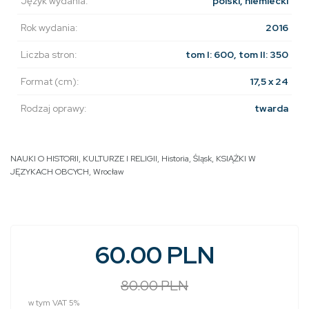
Język wydania:
polski, niemiecki
Rok wydania:
2016
Liczba stron:
tom I: 600, tom II: 350
Format (cm):
17,5 x 24
Rodzaj oprawy:
twarda
NAUKI O HISTORII, KULTURZE I RELIGII
,
Historia
,
Śląsk
,
KSIĄŻKI W
JĘZYKACH OBCYCH
,
Wrocław
60.00 PLN
80.00 PLN
w tym VAT 5%