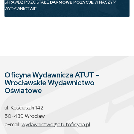
SPRAWDŹ POZOSTAŁE
DARMOWE POZYCJE
W NASZYM
WYDAWNICTWIE
Oficyna Wydawnicza ATUT –
Wrocławskie Wydawnictwo
Oświatowe
ul. Kościuszki 142
50-439 Wrocław
e-mail:
wydawnictwo@atutoficyna.pl