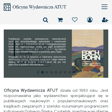
Złotonośne Góry
Sobotnie panami nas
uczyniły
LINK DO KSIĄŻKI
Oficyna Wydawnicza ATUT
działa od 1993 roku. Jest
rozpoznawalna jako wydawnictwo specjalizujące się w
publikacjach naukowych i popularnonaukowych oraz
książkach związanych z szeroko rozumianym pograniczem
kulturowym Dolnego Śląska. Czytelnik znajdzie w jej ofercie