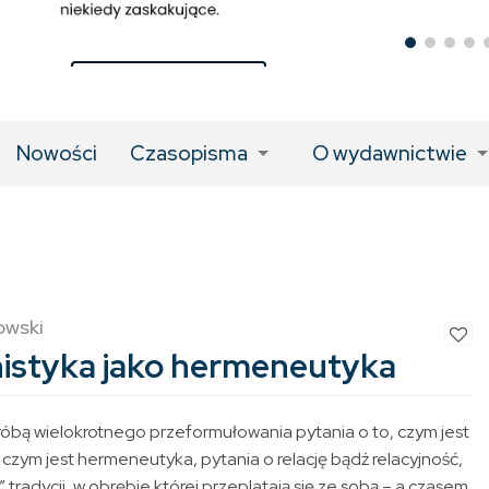
LINK DO KSIĄŻKI
Nowości
Czasopisma
O wydawnictwie
owski
styka jako hermeneutyka
próbą wielokrotnego przeformułowania pytania o to, czym jest
 czym jest hermeneutyka, pytania o relację bądź relacyjność,
 tradycji, w obrębie której przeplatają się ze sobą – a czasem