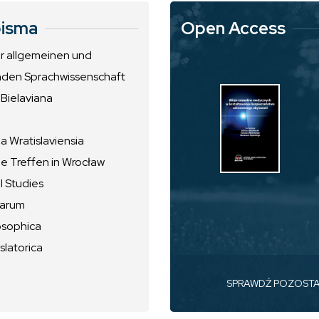
isma
Open Access
ur allgemeinen und
nden Sprachwissenschaft
 Bielaviana
 Wratislaviensia
he Treffen in Wrocław
l Studies
uarum
osophica
slatorica
SPRAWDŹ POZOST