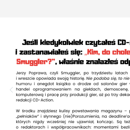
Złotonośne Góry Sobotnie
panami nas uczyniły