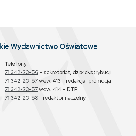
skie Wydawnictwo Oświatowe
Telefony:
71 342-20-56
– sekretariat, dział dystrybucji
71 342-20-57
wew. 413 – redakcja i promocja
71 342-20-57
wew. 414 – DTP
71 342-20-58
- redaktor naczelny