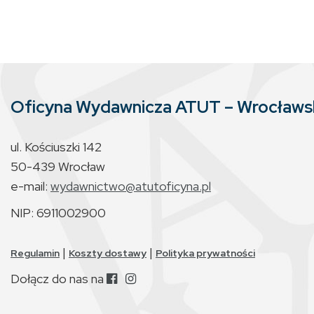
Oficyna Wydawnicza ATUT – Wrocław
ul. Kościuszki 142
50-439 Wrocław
e-mail:
wydawnictwo@atutoficyna.pl
NIP: 6911002900
|
|
Regulamin
Koszty dostawy
Polityka prywatności
Dołącz do nas na