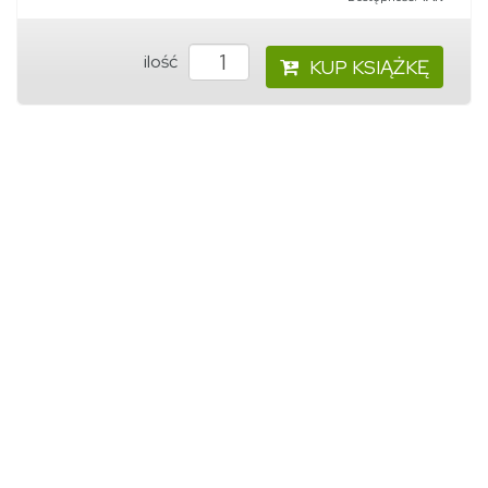
ilość
KUP KSIĄŻKĘ