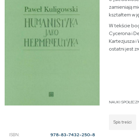
zamieniają mi
kształtem w j
W tekście bog
Cycerona i De
Kartezjusza 
ostatni jest 
NAUKI SPOŁECZN
Spis treści
ISBN:
978-83-7432-250-8