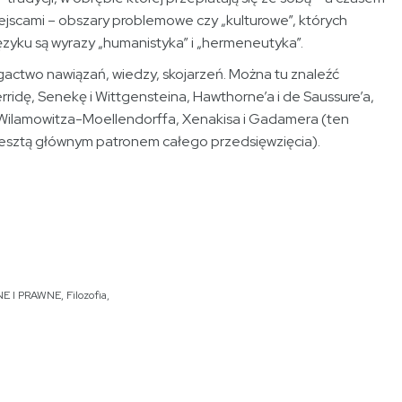
ejscami – obszary problemowe czy „kulturowe”, których
ęzyku są wyrazy „humanistyka” i „hermeneutyka”.
actwo nawiązań, wiedzy, skojarzeń. Można tu znaleźć
rridę, Senekę i Wittgensteina, Hawthorne’a i de Saussure’a,
i Wilamowitza-Moellendorffa, Xenakisa i Gadamera (ten
zresztą głównym patronem całego przedsięwzięcia).
E I PRAWNE
,
Filozofia
,