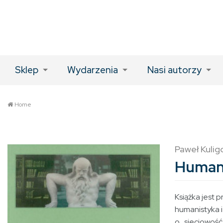
Sklep
Wydarzenia
Nasi autorzy
Home
Paweł Kulig
Humani
Książka jest 
humanistyka i
o „sieciowość”