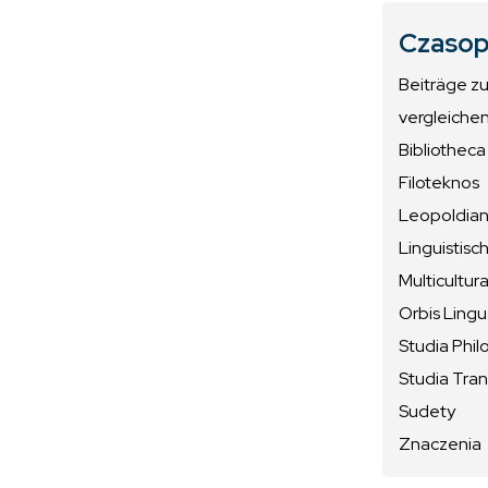
Czasop
Beiträge z
vergleiche
Bibliotheca
Filoteknos
Leopoldiana
Linguistisc
Multicultura
Orbis Ling
Studia Phil
Studia Tran
Sudety
Znaczenia