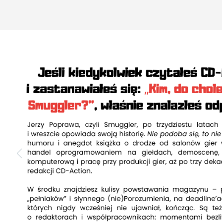
Złotonośne Góry Sobotnie
panami nas uczyniły