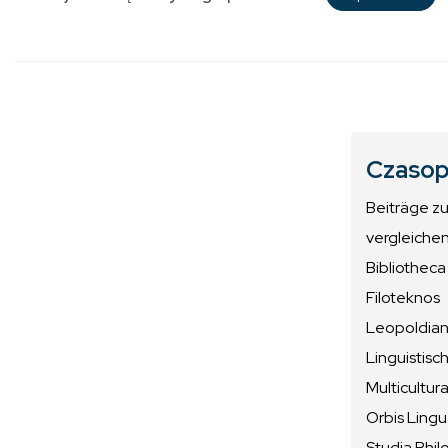
Czasop
Beiträge z
vergleiche
Bibliotheca
Filoteknos
Leopoldiana
Linguistisc
Multicultura
Orbis Ling
Studia Phil