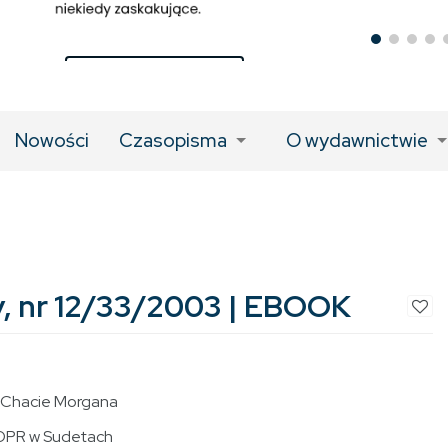
LINK DO KSIĄŻKI
Nowości
Czasopisma
O wydawnictwie
, nr 12/33/2003 | EBOOK
w Chacie Morgana
OPR w Sudetach