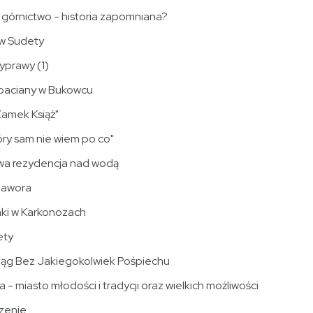
 górnictwo - historia zapomniana?
 w Sudety
prawy (1)
rbaciany w Bukowcu
Zamek Książ"
góry sam nie wiem po co"
wa rezydencja nad wodą
Jawora
aki w Karkonozach
ety
iąg Bez Jakiegokolwiek Pośpiechu
 - miasto młodości i tradycji oraz wielkich możliwości
zenie