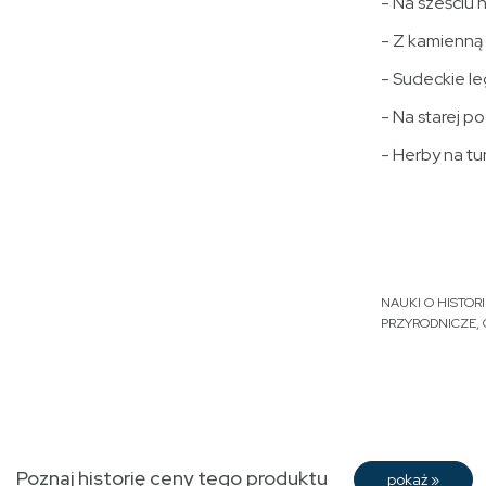
- Na sześciu
- Z kamienną
- Sudeckie l
- Na starej 
- Herby na tu
NAUKI O HISTORII
PRZYRODNICZE
,
Poznaj historię ceny tego produktu
pokaż
»