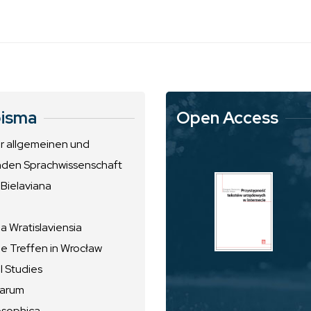
isma
Open Access
ur allgemeinen und
nden Sprachwissenschaft
 Bielaviana
 Wratislaviensia
he Treffen in Wrocław
l Studies
uarum
osophica