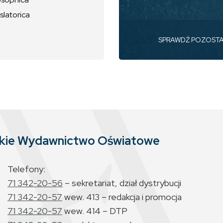
slatorica
SPRAWDŹ POZOST
skie Wydawnictwo Oświatowe
Telefony:
71 342-20-56
– sekretariat, dział dystrybucji
71 342-20-57
wew. 413 – redakcja i promocja
71 342-20-57
wew. 414 – DTP