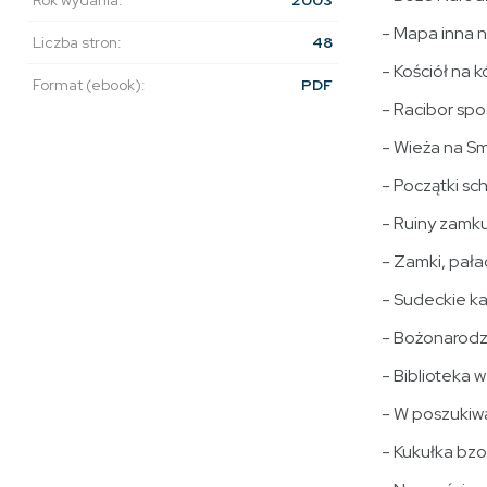
- Mapa inna n
Liczba stron:
48
- Kościół na 
Format (ebook):
PDF
- Racibor sp
- Wieża na S
- Początki sc
- Ruiny zamku
- Zamki, pała
- Sudeckie k
- Bożonarod
- Biblioteka w
- W poszukiwa
- Kukułka bzo