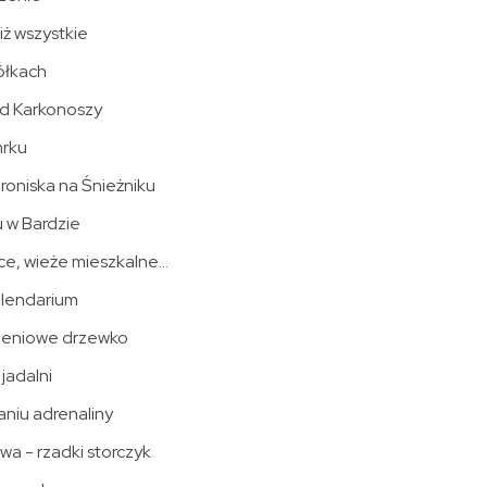
iż wszystkie
kółkach
od Karkonoszy
mrku
hroniska na Śnieżniku
 w Bardzie
ce, wieże mieszkalne...
alendarium
zeniowe drzewko
 jadalni
niu adrenaliny
wa - rzadki storczyk