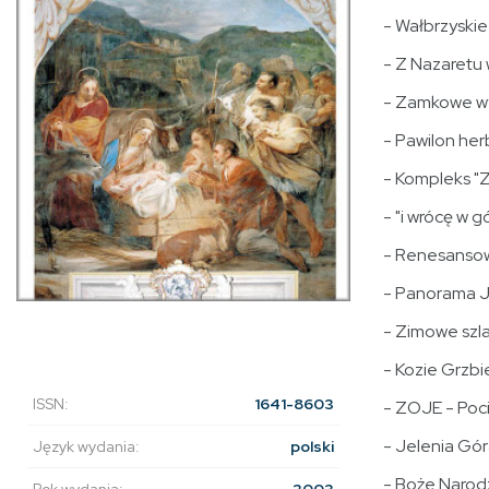
- Wałbrzyskie
- Z Nazaretu
- Zamkowe wy
- Pawilon he
- Kompleks "
- "i wrócę w 
- Renesanso
- Panorama 
- Zimowe szl
- Kozie Grzbi
ISSN:
1641-8603
- ZOJE - Poc
- Jelenia Góra
Język wydania:
polski
- Boże Narod
Rok wydania:
2003