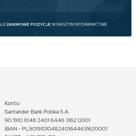
AŁE
DARMOWE POZYCJE
W NASZYM WYDAWNICTWIE
Konto:
Santander Bank Polska S.A.
90 1910 1048 2401 6446 3162 0001
IBAN - PL90191010482401644631620001