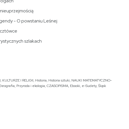
 nogach
 nieuprzejmością
egendy - O powstaniu Leśnej
pocztówce
rystycznych szlakach
, KULTURZE I RELIGII
,
Historia
,
Historia sztuki
,
NAUKI MATEMATYCZNO-
Geografia
,
Przyroda i ekologia
,
CZASOPISMA
,
Ebooki
,
e-Sudety
,
Śląsk