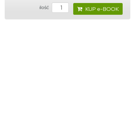
ilość
KUP e-BOOK