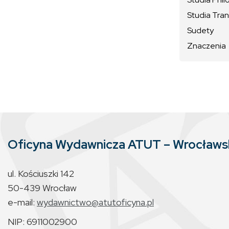
Studia Tran
Sudety
Znaczenia
Oficyna Wydawnicza ATUT – Wrocław
ul. Kościuszki 142
50-439 Wrocław
e-mail:
wydawnictwo@atutoficyna.pl
NIP: 6911002900