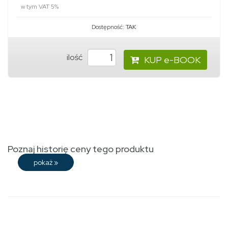
w tym VAT 5%
Dostępność:
TAK
ilość
KUP e-BOOK
Poznaj historię ceny tego produktu
pokaż
»