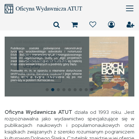
Złotonośne Góry
Sobotnie panami nas
uczyniły
LINK DO KSIĄŻKI
Oficyna Wydawnicza ATUT
działa od 1993 roku. Jest
rozpoznawalna jako wydawnictwo specjalizujące się w
publikacjach naukowych i popularnonaukowych oraz
książkach związanych z szeroko rozumianym pograniczem
kulturowym Dolnego Śląska. Czytelnik znajdzie w jej ofercie