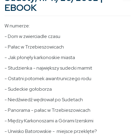
EBOOK
W numerze:
- Dom w zwierciadle czasu
- Pałac w Trzebieszowicach
- Jak płonęły karkonoskie miasta
- Studzienka - największy sudecki marmit
- Ostatni potomek awantruniczego rodu
- Sudeckie gołoborza
- Niedźwiedź wędrował po Sudetach
- Panorama - pałac w Trzebieszowicach
- Między Karkonoszami a Górami Izerskimi
- Urwisko Batorowskie - miejsce przeklęte?