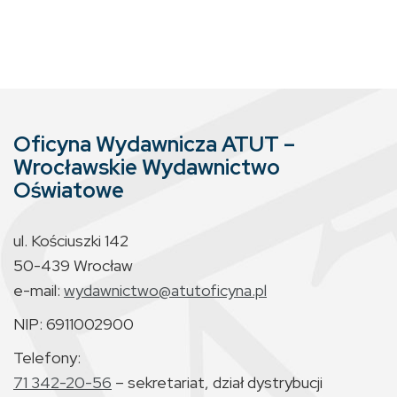
Oficyna Wydawnicza ATUT –
Wrocławskie Wydawnictwo
Oświatowe
ul. Kościuszki 142
50-439 Wrocław
e-mail:
wydawnictwo@atutoficyna.pl
NIP: 6911002900
Telefony:
71 342-20-56
– sekretariat, dział dystrybucji