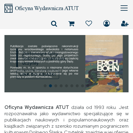
Złotonośne Góry
Sobotnie panami nas
uczyniły
LINK DO KSIĄŻKI
Oficyna Wydawnicza ATUT
działa od 1993 roku. Jest
rozpoznawalna jako wydawnictwo specjalizujące się w
publikacjach naukowych i popularnonaukowych oraz
książkach związanych z szeroko rozumianym pograniczem
kulturowym Dolnego Śląska. Czytelnik znajdzie w jej ofercie