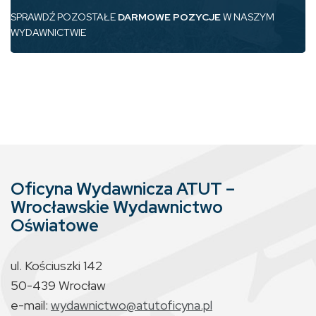
SPRAWDŹ POZOSTAŁE
DARMOWE POZYCJE
W NASZYM
WYDAWNICTWIE
Oficyna Wydawnicza ATUT –
Wrocławskie Wydawnictwo
Oświatowe
ul. Kościuszki 142
50-439 Wrocław
e-mail:
wydawnictwo@atutoficyna.pl