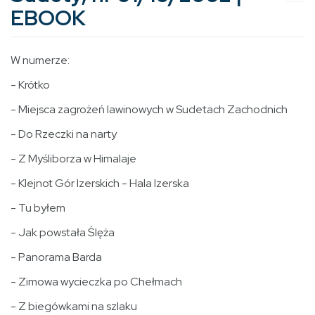
EBOOK
W numerze:
- Krótko
- Miejsca zagrożeń lawinowych w Sudetach Zachodnich
- Do Rzeczki na narty
- Z Myśliborza w Himalaje
- Klejnot Gór Izerskich - Hala Izerska
- Tu byłem
- Jak powstała Ślęża
- Panorama Barda
- Zimowa wycieczka po Chełmach
- Z biegówkami na szlaku