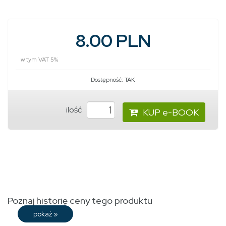
8.00 PLN
w tym VAT 5%
Dostępność:
TAK
ilość
KUP e-BOOK
Poznaj historię ceny tego produktu
pokaż
»