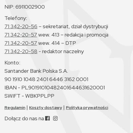
NIP: 6911002900
Telefony:
71 342-20-56
– sekretariat, dział dystrybucji
71 342-20-57
wew. 413 – redakcja i promocja
71 342-20-57
wew. 414 – DTP
71 342-20-58
- redaktor naczelny
Konto:
Santander Bank Polska S.A.
90 1910 1048 2401 6446 3162 0001
IBAN - PL90191010482401644631620001
SWIFT - WBKPPLPP
|
|
Regulamin
Koszty dostawy
Polityka prywatności
Dołącz do nas na