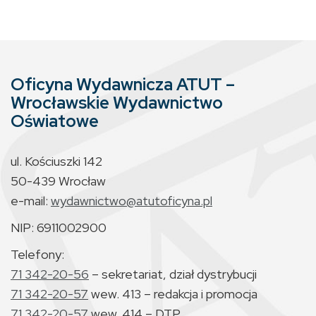
Oficyna Wydawnicza ATUT –
Wrocławskie Wydawnictwo
Oświatowe
ul. Kościuszki 142
50-439 Wrocław
e-mail:
wydawnictwo@atutoficyna.pl
NIP: 6911002900
Telefony:
71 342-20-56
– sekretariat, dział dystrybucji
71 342-20-57
wew. 413 – redakcja i promocja
71 342-20-57
wew. 414 – DTP