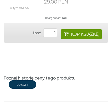
29.00 PLN
w tym VAT 5%
Dostępność:
TAK
ilość
KUP KSIĄŻKĘ
Poznaj historię ceny tego produktu
pokaż
»