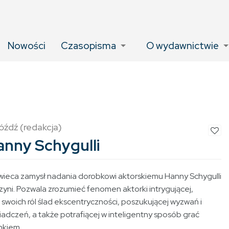
Nowości
Czasopisma
O wydawnictwie
źdź (redakcja)
anny Schygulli
świeca zamysł nadania dorobkowi aktorskiemu Hanny Schygulli
zyni. Pozwala zrozumieć fenomen aktorki intrygującej,
swoich ról ślad ekscentryczności, poszukującej wyzwań i
dczeń, a także potrafiącej w inteligentny sposób grać
nkiem.