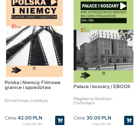
Polska i Niemcy. Filmowe
Pałace i koszary / EBOOK
granice i sąsiedztwa
Magdalena Abraham-
Konrad Klejsa (redakcja)
Diefenbach
Cena:
42.00 PLN
Cena:
30.00 PLN
w tym VAT 5%
w tym VAT 5%