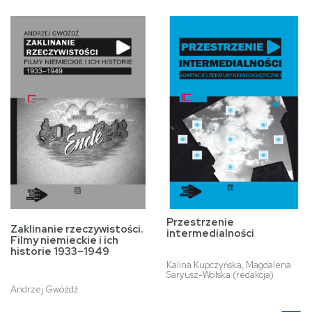
Przestrzenie
Zaklinanie rzeczywistości.
intermedialności
Filmy niemieckie i ich
historie 1933–1949
Kalina Kupczyńska, Magdalena
Saryusz-Wolska (redakcja)
Andrzej Gwóźdź