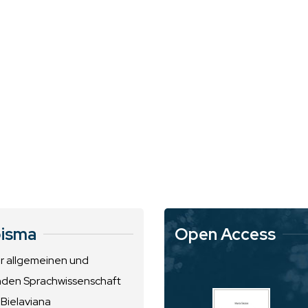
isma
Open Access
ur allgemeinen und
nden Sprachwissenschaft
 Bielaviana