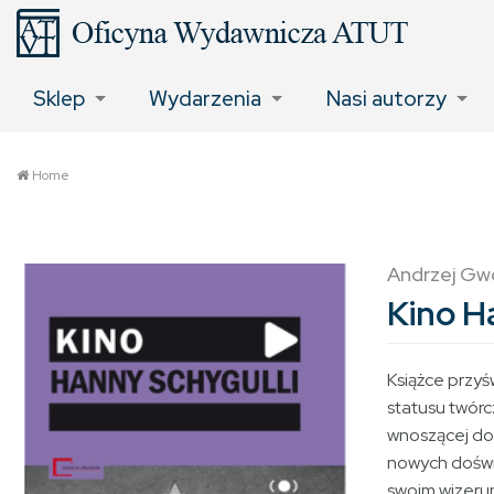
Sklep
Wydarzenia
Nasi autorzy
Home
Andrzej Gwó
Kino H
Książce przy
statusu twórc
wnoszącej do 
nowych doświa
swoim wizeru