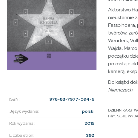
Aktorstwo Han
nieustannie z
Fassbindera, 
twórców, zaró
Wenders, Vol
Wajda, Marco 
początku dzie
pozostaje akt
kamerą, ekspe
Do książki doł
Niemczech
.
ISBN:
978-83-7977-094-6
DZIENNIKARSTW
Język wydania:
polski
Film
,
SERIE WYD
Rok wydania:
2015
Liczba stron:
392