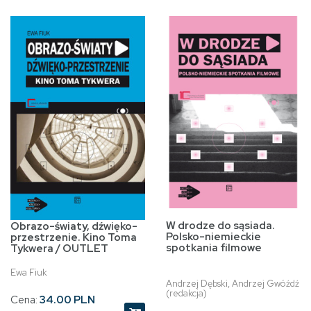
W drodze do sąsiada.
Obrazo-światy, dźwięko-
Polsko-niemieckie
przestrzenie. Kino Toma
spotkania filmowe
Tykwera / OUTLET
Ewa Fiuk
Andrzej Dębski, Andrzej Gwóźdź
(redakcja)
Cena:
34.00 PLN