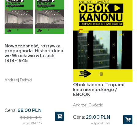
Nowoczesność, rozrywka,
propaganda. Historia kina
we Wrocławiu w latach
1919-1945
Andrzej Dębski
Obok kanonu. Tropami
kina niemieckiego /
EBOOK
Andrzej Gwóźdź
Cena:
68.00 PLN
Cena:
29.00 PLN
90.00 PLN
w tym VAT 5%
w tym VAT 5%