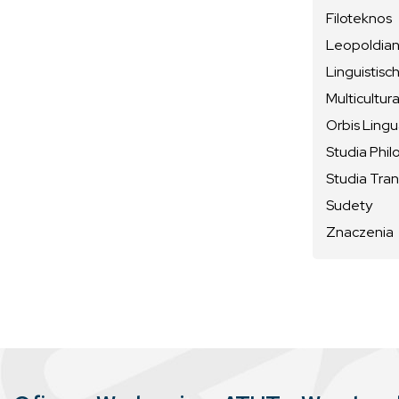
Filoteknos
Leopoldiana
Linguistisc
Multicultura
Orbis Ling
Studia Phil
Studia Tran
Sudety
Znaczenia