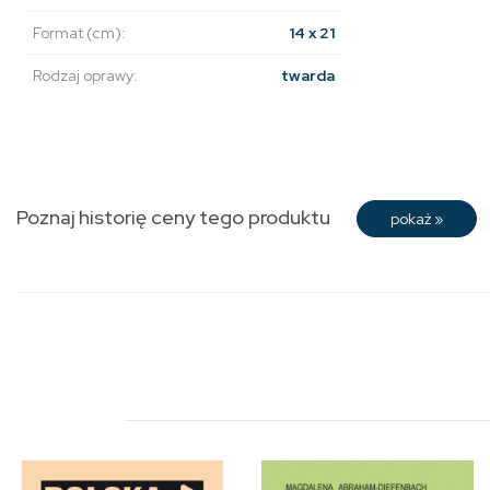
Format (cm):
14 x 21
Rodzaj oprawy:
twarda
Poznaj historię ceny tego produktu
pokaż
»