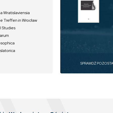
 Wratislaviensia
he Treffen in Wrocław
l Studies
uarum
osophica
slatorica
SPRAWDŹ POZOST