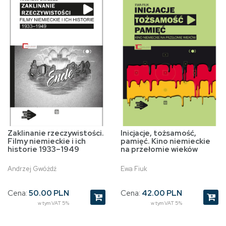
Zaklinanie rzeczywistości.
Inicjacje, tożsamość,
Filmy niemieckie i ich
pamięć. Kino niemieckie
historie 1933–1949
na przełomie wieków
Andrzej Gwóźdź
Ewa Fiuk
Cena:
50.00 PLN
Cena:
42.00 PLN
w tym VAT 5%
w tym VAT 5%