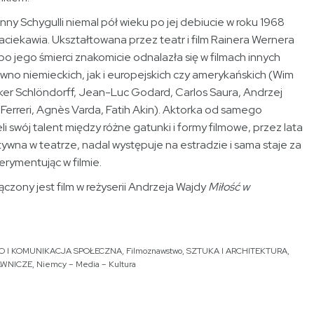
ny Schygulli niemal pół wieku po jej debiucie w roku 1968
aciekawia. Ukształtowana przez teatr i film Rainera Wernera
po jego śmierci znakomicie odnalazła się w filmach innych
wno niemieckich, jak i europejskich czy amerykańskich (Wim
ker Schlöndorff, Jean-Luc Godard, Carlos Saura, Andrzej
Ferreri, Agnès Varda, Fatih Akin). Aktorka od samego
li swój talent między różne gatunki i formy filmowe, przez lata
ywna w teatrze, nadal występuje na estradzie i sama staje za
rymentując w filmie.
ączony jest film w reżyserii Andrzeja Wajdy
Miłość w
O I KOMUNIKACJA SPOŁECZNA
,
Filmoznawstwo
,
SZTUKA I ARCHITEKTURA
,
AWNICZE
,
Niemcy – Media – Kultura