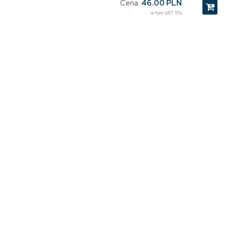
Cena:
46.00 PLN
w tym VAT 5%