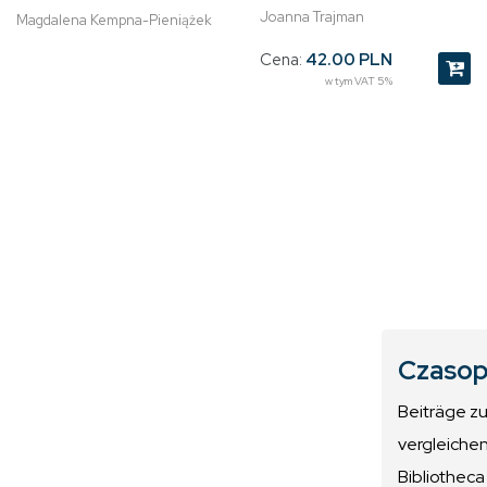
Joanna Trajman
Magdalena Kempna-Pieniążek
Cena:
42.00 PLN
w tym VAT 5%
Czasop
Beiträge z
vergleiche
Bibliotheca