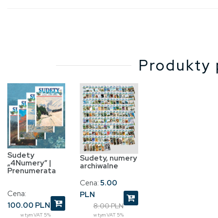
Produkty 
Sudety
Sudety, numery
„4Numery” |
archiwalne
Prenumerata
Cena:
5.00
Cena:
PLN
100.00 PLN
8.00 PLN
w tym VAT 5%
w tym VAT 5%