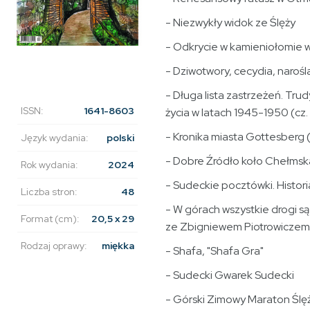
- Niezwykły widok ze Ślęży
- Odkrycie w kamieniołomie 
- Dziwotwory, cecydia, narośl
- Długa lista zastrzeżeń. Tr
ISSN:
1641-8603
życia w latach 1945-1950 (cz.
- Kronika miasta Gottesberg (
Język wydania:
polski
- Dobre Źródło koło Chełmsk
Rok wydania:
2024
- Sudeckie pocztówki. Histor
Liczba stron:
48
- W górach wszystkie drogi s
Format (cm):
20,5 x 29
ze Zbigniewem Piotrowiczem
Rodzaj oprawy:
miękka
- Shafa, "Shafa Gra"
- Sudecki Gwarek Sudecki
- Górski Zimowy Maraton Ślę