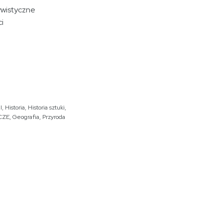
ywistyczne
i
I
,
Historia
,
Historia sztuki
,
CZE
,
Geografia
,
Przyroda