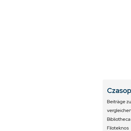
Czasop
Beiträge z
vergleiche
Bibliotheca
Filoteknos