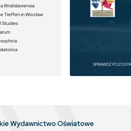
 Wratislaviensia
he Treffen in Wrocław
l Studies
uarum
osophica
slatorica
SPRAWDŹ POZOST
skie Wydawnictwo Oświatowe