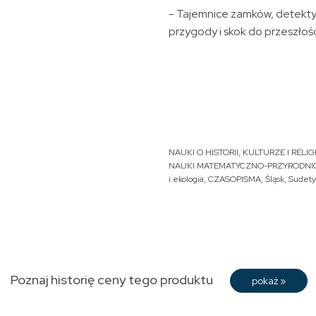
- Tajemnice zamków, detekt
przygody i skok do przeszłośc
NAUKI O HISTORII, KULTURZE I RELIGI
NAUKI MATEMATYCZNO-PRZYRODNI
i ekologia
,
CZASOPISMA
,
Śląsk
,
Sudety
Poznaj historię ceny tego produktu
pokaż
»