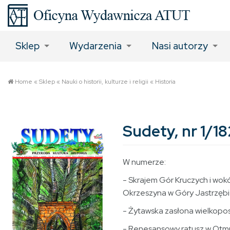
Sklep
Wydarzenia
Nasi autorzy
Home
«
Sklep
«
Nauki o historii, kulturze i religii
«
Historia
Sudety, nr 1/1
W numerze:
- Skrajem Gór Kruczych i wok
Okrzeszyna w Góry Jastrzębie
- Żytawska zasłona wielkopo
- Renesansowy ratusz w Ot