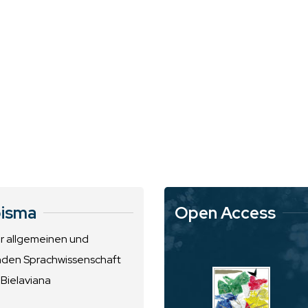
isma
Open Access
ur allgemeinen und
nden Sprachwissenschaft
 Bielaviana