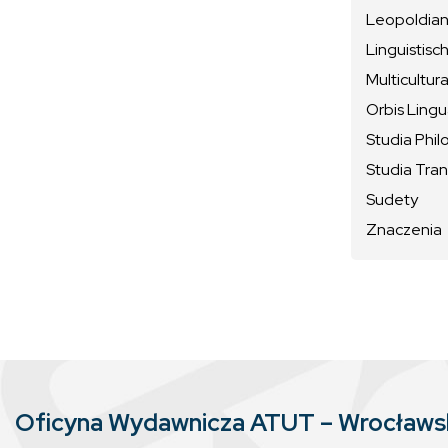
Leopoldiana
Linguistisc
Multicultura
Orbis Ling
Studia Phil
Studia Tran
Sudety
Znaczenia
Oficyna Wydawnicza ATUT – Wrocław