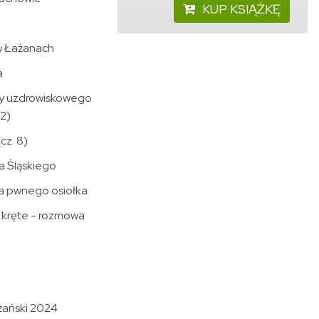
KUP KSIĄŻKĘ
w Łażanach
a
udy uzdrowiskowego
 2)
cz. 8)
a Śląskiego
ia pwnego osiołka
ą kręte - rozmowa
żański 2024