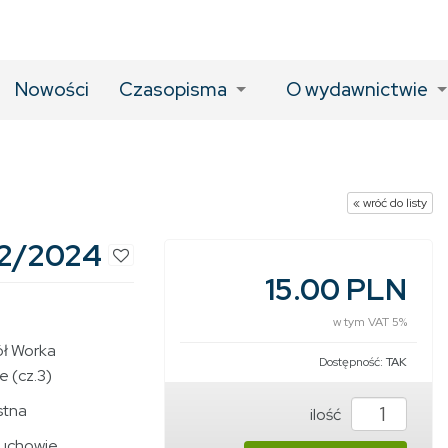
Nowości
Czasopisma
O wydawnictwie
« wróć do listy
82/2024
15.00 PLN
w tym VAT 5%
ół Worka
Dostępność:
TAK
 (cz.3)
stna
ilość
muchowie