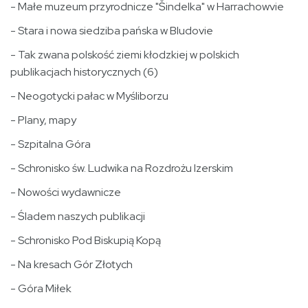
- Małe muzeum przyrodnicze "Šindelka" w Harrachowvie
- Stara i nowa siedziba pańska w Bludovie
- Tak zwana polskość ziemi kłodzkiej w polskich
publikacjach historycznych (6)
- Neogotycki pałac w Myśliborzu
- Plany, mapy
- Szpitalna Góra
- Schronisko św. Ludwika na Rozdrożu Izerskim
- Nowości wydawnicze
- Śladem naszych publikacji
- Schronisko Pod Biskupią Kopą
- Na kresach Gór Złotych
- Góra Miłek