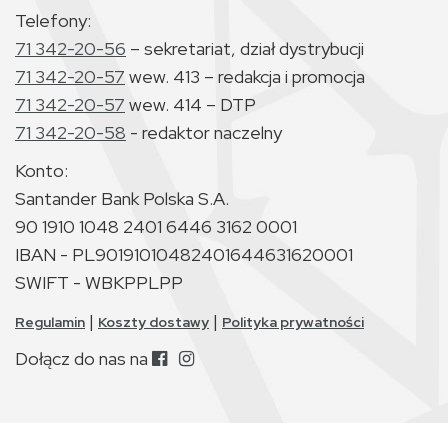
Telefony:
71 342-20-56
– sekretariat, dział dystrybucji
71 342-20-57
wew. 413 – redakcja i promocja
71 342-20-57
wew. 414 – DTP
71 342-20-58
- redaktor naczelny
Konto:
Santander Bank Polska S.A.
90 1910 1048 2401 6446 3162 0001
IBAN - PL90191010482401644631620001
SWIFT - WBKPPLPP
|
|
Regulamin
Koszty dostawy
Polityka prywatności
Dołącz do nas na