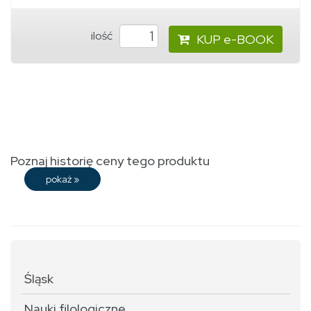
ilość
KUP e-BOOK
Poznaj historię ceny tego produktu
pokaż
»
Śląsk
Nauki filologiczne