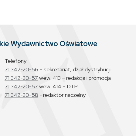
skie Wydawnictwo Oświatowe
Telefony:
71 342-20-56
– sekretariat, dział dystrybucji
71 342-20-57
wew. 413 – redakcja i promocja
71 342-20-57
wew. 414 – DTP
71 342-20-58
- redaktor naczelny