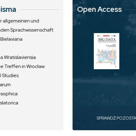
isma
Open Access
ur allgemeinen und
nden Sprachwissenschaft
 Bielaviana
 Wratislaviensia
he Treffen in Wrocław
l Studies
uarum
osophica
slatorica
SPRAWDŹ POZOST