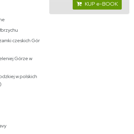
KUP e-BOOK
zne
ałbrzychu
e zamki czeskich Gór
Jeleniej Górze w
odzkiej w polskich
)
avy