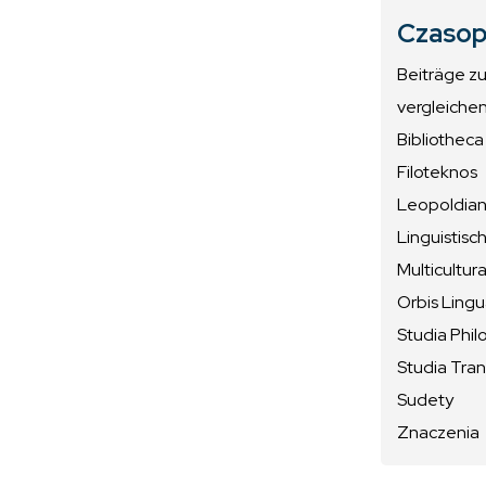
Czasop
Beiträge z
vergleiche
Bibliotheca
Filoteknos
Leopoldiana
Linguistisc
Multicultura
Orbis Ling
Studia Phil
Studia Tran
Sudety
Znaczenia