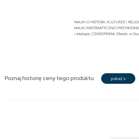
NAUKI O HISTORII, KULTURZE I RELIGI
NAUKI MATEMATYCZNO-PRZYRODNI
i ekologia
,
CZASOPISMA
,
Ebooki
,
e-Su
Poznaj historię ceny tego produktu
pokaż
»