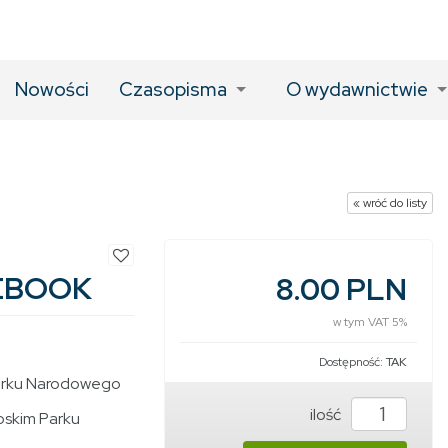
Nowości
Czasopisma
O wydawnictwie
« wróć do listy
 EBOOK
8.00 PLN
w tym VAT 5%
Dostępność:
TAK
Parku Narodowego
ilość
oskim Parku