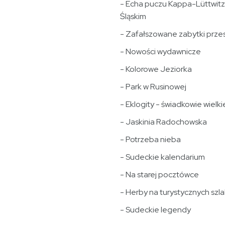
- Echa puczu Kappa-Lüttwit
Śląskim
- Zafałszowane zabytki przes
- Nowości wydawnicze
- Kolorowe Jeziorka
- Park w Rusinowej
- Eklogity - świadkowie wielkiej
- Jaskinia Radochowska
- Potrzeba nieba
- Sudeckie kalendarium
- Na starej pocztówce
- Herby na turystycznych szl
- Sudeckie legendy