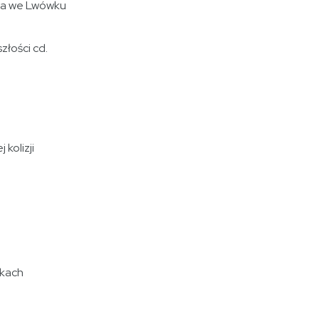
za we Lwówku
złości cd.
 kolizji
akach