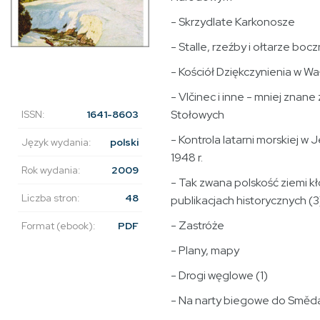
- Skrzydlate Karkonosze
- Stalle, rzeźby i ołtarze boc
- Kościół Dziękczynienia w W
- Vlčinec i inne - mniej znan
Stołowych
ISSN:
1641-8603
- Kontrola latarni morskiej w 
Język wydania:
polski
1948 r.
Rok wydania:
2009
- Tak zwana polskość ziemi kł
Liczba stron:
48
publikacjach historycznych (3
- Zastróże
Format (ebook):
PDF
- Plany, mapy
- Drogi węglowe (1)
- Na narty biegowe do Směd