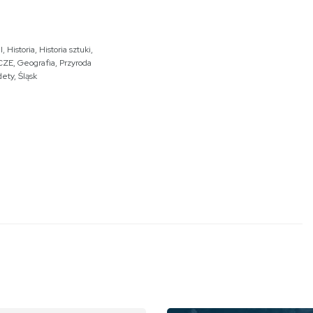
I
,
Historia
,
Historia sztuki
,
CZE
,
Geografia
,
Przyroda
dety
,
Śląsk