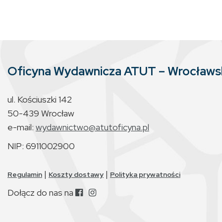
Oficyna Wydawnicza ATUT – Wrocław
ul. Kościuszki 142
50-439 Wrocław
e-mail:
wydawnictwo@atutoficyna.pl
NIP: 6911002900
|
|
Regulamin
Koszty dostawy
Polityka prywatności
Dołącz do nas na