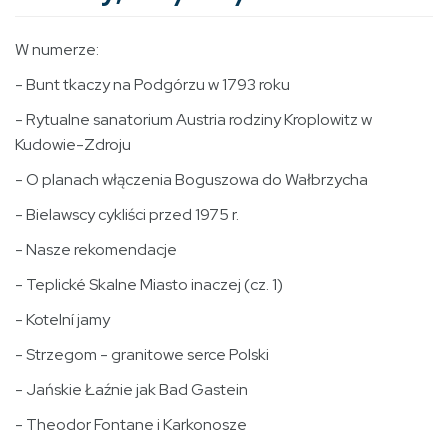
W numerze:
- Bunt tkaczy na Podgórzu w 1793 roku
- Rytualne sanatorium Austria rodziny Kroplowitz w
Kudowie-Zdroju
- O planach włączenia Boguszowa do Wałbrzycha
- Bielawscy cykliści przed 1975 r.
- Nasze rekomendacje
- Teplické Skalne Miasto inaczej (cz. 1)
- Kotelní jamy
- Strzegom - granitowe serce Polski
- Jańskie Łaźnie jak Bad Gastein
- Theodor Fontane i Karkonosze