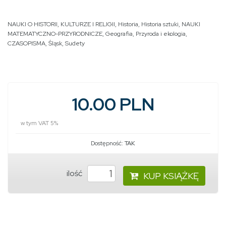
NAUKI O HISTORII, KULTURZE I RELIGII
,
Historia
,
Historia sztuki
,
NAUKI
MATEMATYCZNO-PRZYRODNICZE
,
Geografia
,
Przyroda i ekologia
,
CZASOPISMA
,
Śląsk
,
Sudety
10.00 PLN
w tym VAT 5%
Dostępność:
TAK
ilość
KUP KSIĄŻKĘ