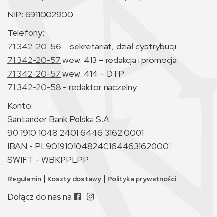
NIP: 6911002900
Telefony:
71 342-20-56
– sekretariat, dział dystrybucji
71 342-20-57
wew. 413 – redakcja i promocja
71 342-20-57
wew. 414 – DTP
71 342-20-58
- redaktor naczelny
Konto:
Santander Bank Polska S.A.
90 1910 1048 2401 6446 3162 0001
IBAN - PL90191010482401644631620001
SWIFT - WBKPPLPP
|
|
Regulamin
Koszty dostawy
Polityka prywatności
Dołącz do nas na