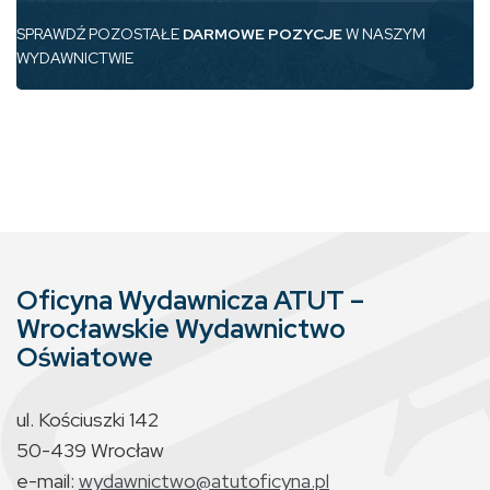
SPRAWDŹ POZOSTAŁE
DARMOWE POZYCJE
W NASZYM
WYDAWNICTWIE
Oficyna Wydawnicza ATUT –
Wrocławskie Wydawnictwo
Oświatowe
ul. Kościuszki 142
50-439 Wrocław
e-mail:
wydawnictwo@atutoficyna.pl