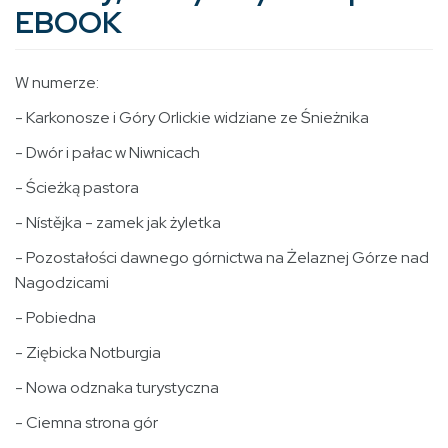
EBOOK
W numerze:
- Karkonosze i Góry Orlickie widziane ze Śnieżnika
- Dwór i pałac w Niwnicach
- Ścieżką pastora
- Nístějka - zamek jak żyletka
- Pozostałości dawnego górnictwa na Żelaznej Górze nad
Nagodzicami
- Pobiedna
- Ziębicka Notburgia
- Nowa odznaka turystyczna
- Ciemna strona gór