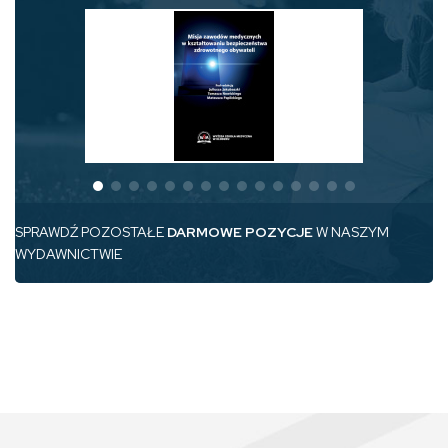
SPRAWDŹ POZOSTAŁE
DARMOWE POZYCJE
W NASZYM
WYDAWNICTWIE