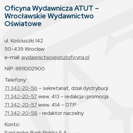
Oficyna Wydawnicza ATUT –
Wrocławskie Wydawnictwo
Oświatowe
ul. Kościuszki 142
50-439 Wrocław
e-mail:
wydawnictwo@atutoficyna.pl
NIP: 6911002900
Telefony:
71 342-20-56
– sekretariat, dział dystrybucji
71 342-20-57
wew. 413 – redakcja i promocja
71 342-20-57
wew. 414 – DTP
71 342-20-58
- redaktor naczelny
Konto:
Santander Bank Polska S.A.