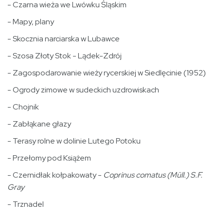
- Czarna wieża we Lwówku Śląskim
- Mapy, plany
- Skocznia narciarska w Lubawce
- Szosa Złoty Stok - Lądek-Zdrój
- Zagospodarowanie wieży rycerskiej w Siedlęcinie (1952)
- Ogrody zimowe w sudeckich uzdrowiskach
- Chojnik
- Zabłąkane głazy
- Terasy rolne w dolinie Lutego Potoku
- Przełomy pod Książem
- Czernidłak kołpakowaty -
Coprinus comatus (Müll.) S.F.
Gray
- Trznadel