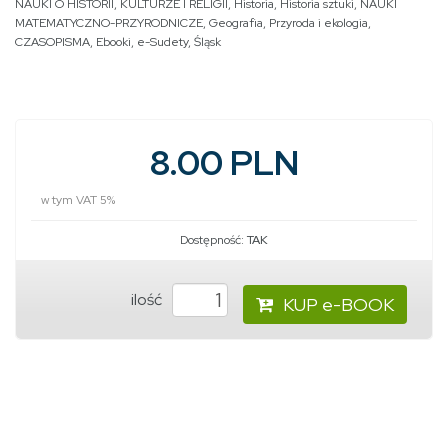
NAUKI O HISTORII, KULTURZE I RELIGII
,
Historia
,
Historia sztuki
,
NAUKI
MATEMATYCZNO-PRZYRODNICZE
,
Geografia
,
Przyroda i ekologia
,
CZASOPISMA
,
Ebooki
,
e-Sudety
,
Śląsk
8.00 PLN
w tym VAT 5%
Dostępność:
TAK
ilość
KUP e-BOOK