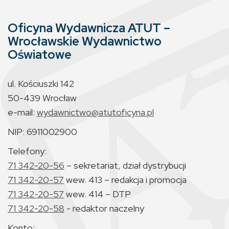
Oficyna Wydawnicza ATUT –
Wrocławskie Wydawnictwo
Oświatowe
ul. Kościuszki 142
50-439 Wrocław
e-mail:
wydawnictwo@atutoficyna.pl
NIP: 6911002900
Telefony:
71 342-20-56
– sekretariat, dział dystrybucji
71 342-20-57
wew. 413 – redakcja i promocja
71 342-20-57
wew. 414 – DTP
71 342-20-58
- redaktor naczelny
Konto: