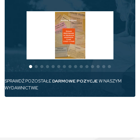
SPRAWDŹ POZOSTAŁE
DARMOWE POZYCJE
W NASZYM
WYDAWNICTWIE