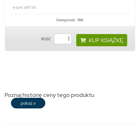
w tym VAT 5%
Dostępność:
TAK
ilość
KUP KSIĄŻKĘ
Poznaj historię ceny tego produktu
pokaż
»