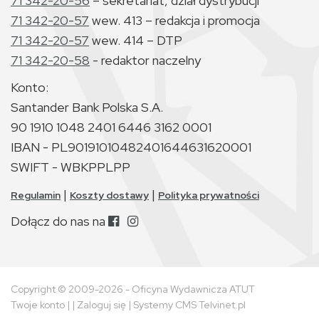
71 342-20-56
– sekretariat, dział dystrybucji
71 342-20-57
wew. 413 – redakcja i promocja
71 342-20-57
wew. 414 – DTP
71 342-20-58
- redaktor naczelny
Konto:
Santander Bank Polska S.A.
90 1910 1048 2401 6446 3162 0001
IBAN - PL90191010482401644631620001
SWIFT - WBKPPLPP
|
|
Regulamin
Koszty dostawy
Polityka prywatności
Dołącz do nas na
Copyright © 2009-2026 - Oficyna Wydawnicza ATUT
Twoje konto
| |
Zaloguj się
|
Systemy CMS Telvinet.pl