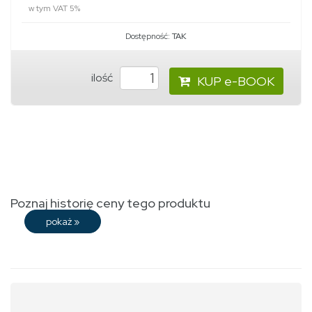
w tym VAT 5%
Dostępność:
TAK
ilość
KUP e-BOOK
Poznaj historię ceny tego produktu
pokaż
»