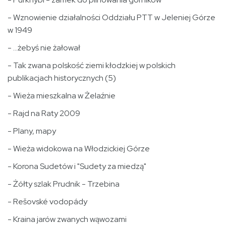
- Wznowienie działalności Oddziału PTT w Jeleniej Górze
w 1949
- ...żebyś nie żałował
- Tak zwana polskość ziemi kłodzkiej w polskich
publikacjach historycznych (5)
- Wieża mieszkalna w Żelaźnie
- Rajd na Raty 2009
- Plany, mapy
- Wieża widokowa na Włodzickiej Górze
- Korona Sudetów i "Sudety za miedzą"
- Żółty szlak Prudnik - Trzebina
- Rešovské vodopády
- Kraina jarów zwanych wąwozami