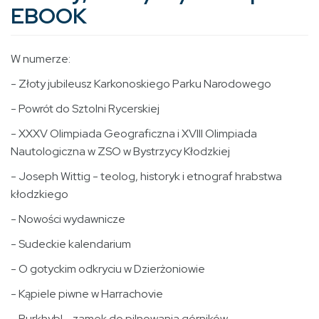
EBOOK
W numerze:
- Złoty jubileusz Karkonoskiego Parku Narodowego
- Powrót do Sztolni Rycerskiej
- XXXV Olimpiada Geograficzna i XVIII Olimpiada
Nautologiczna w ZSO w Bystrzycy Kłodzkiej
- Joseph Wittig - teolog, historyk i etnograf hrabstwa
kłodzkiego
- Nowości wydawnicze
- Sudeckie kalendarium
- O gotyckim odkryciu w Dzierżoniowie
- Kąpiele piwne w Harrachovie
- Purkhybl - zamek do pilnowania górników