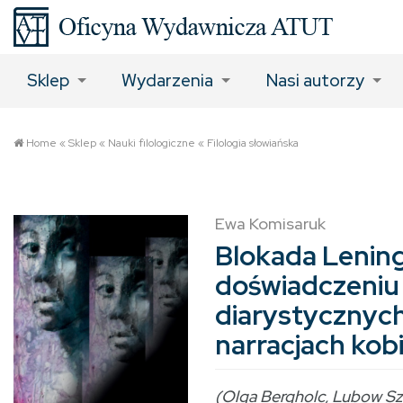
Sklep
Wydarzenia
Nasi autorzy
Home
«
Sklep
«
Nauki filologiczne
«
Filologia słowiańska
Ewa Komisaruk
Blokada Lenin
doświadczeniu 
diarystycznyc
narracjach kob
(Olga Bergholc, Lubow Sza