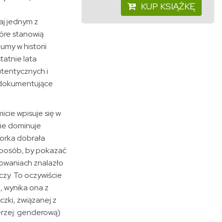
KUP KSIĄŻKĘ
aj jednym z
óre stanowią
umy w historii
tatnie lata
utentycznych i
 dokumentujące
icie wpisuje się w
wie dominuje
torka dobrała
sposób, by pokazać
owaniach znalazło
czy. To oczywiście
, wynika ona z
zki, związanej z
erzej: genderową)