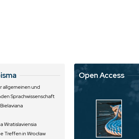
isma
Open Access
ur allgemeinen und
nden Sprachwissenschaft
 Bielaviana
 Wratislaviensia
he Treffen in Wrocław