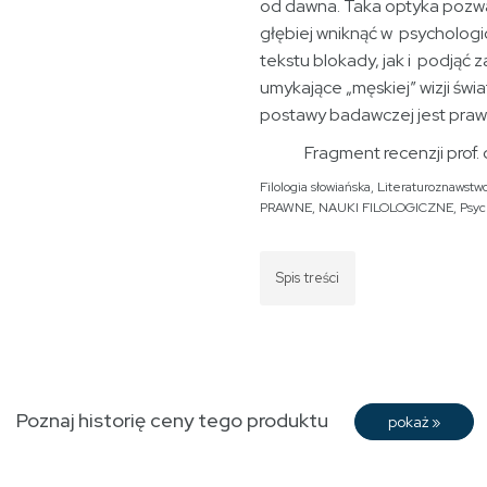
od dawna. Taka optyka pozw
głębiej wniknąć w psycholog
tekstu blokady, jak i podjąć 
umykające „męskiej” wizji świa
postawy badawczej jest praw
Fragment recenzji prof. 
Filologia słowiańska
,
Literaturoznawstw
PRAWNE
,
NAUKI FILOLOGICZNE
,
Psyc
Spis treści
Poznaj historię ceny tego produktu
pokaż
»