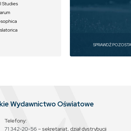
l Studies
uarum
osophica
slatorica
SPRAWDŹ POZOST
skie Wydawnictwo Oświatowe
Telefony:
71 342-20-56
– sekretariat, dział dystrybucji