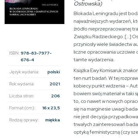
Ostrowska)
Blokada Leningradu jest bod
najważniejszych wydarzeń, kt
źródło nieprzepracowanej tra
Związku Radzieckiego. […] Os
przyniosły wiele świadectw a
liczne opracowania uczciwie
ISBN:
978-83-7977-
tamte wydarzenia.
676-4
Książka Ewy Komisaruk znakom
Język wydania:
polski
ten nurt badań. W tej rozpra
Rok wydania:
2021
kobiecy punkt widzenia – Au
bowiem swój materiał w taki 
Liczba stron:
206
to, co nawet w nowych oprac
Format (cm):
16 x 23,5
się na marginesie uwagi bada
nie jest decyzja przypadkowa
Rodzaj oprawy:
miękka
trwałych zainteresowań badac
optyką feministyczną (czy sz