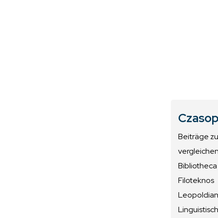
Czasop
Beiträge z
vergleiche
Bibliotheca
Filoteknos
Leopoldiana
Linguistisc