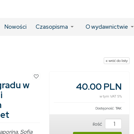
Nowości
Czasopisma
O wydawnictwie
« wróć do listy
gradu w
40.00 PLN
i
w tym VAT 5%
h
Dostępność:
TAK
iet
ilość
porina, Sofia