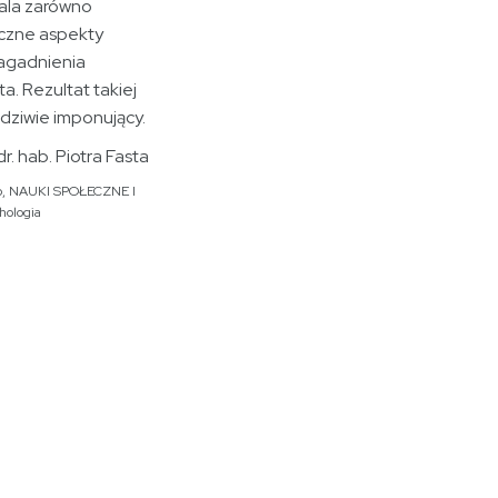
ala zarówno
iczne aspekty
zagadnienia
ta. Rezultat takiej
dziwie imponujący.
dr. hab. Piotra Fasta
o
,
NAUKI SPOŁECZNE I
hologia