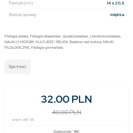
Format (cm):
14 x 20,5
Rodzaj oprawy:
miękka
Filologia polska
,
Filologia słowiańska
,
Językoznawstwo
,
Literaturoznawstwo
,
NAUKI O HISTORII, KULTURZE I RELIGII
,
Badania nad kulturą
,
NAUKI
FILOLOGICZNE
,
Filologia germańska
Spis treści
32.00 PLN
40.00 PLN
w tym VAT 5%
Dostępność:
TAK