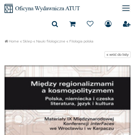
Home
«
Sklep
«
Nauki filologiczne
«
Filologia polska
« wróć do listy