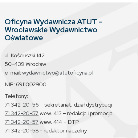
Oficyna Wydawnicza ATUT –
Wrocławskie Wydawnictwo
Oświatowe
ul. Kościuszki 142
50-439 Wrocław
e-mail:
wydawnictwo@atutoficyna.pl
NIP: 6911002900
Telefony:
71 342-20-56
– sekretariat, dział dystrybucji
71 342-20-57
wew. 413 – redakcja i promocja
71 342-20-57
wew. 414 – DTP
71 342-20-58
- redaktor naczelny