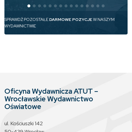
SPRAWDŹ POZOSTAŁE
DARMOWE POZYCJE
W NASZYM
WYDAWNICTWIE
Oficyna Wydawnicza ATUT –
Wrocławskie Wydawnictwo
Oświatowe
ul. Kościuszki 142
50-439 Wrocław