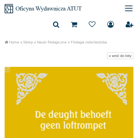
Home
«
Sklep
«
Nauki filologiczne
«
Filologia niderlandzka
« wróć do listy