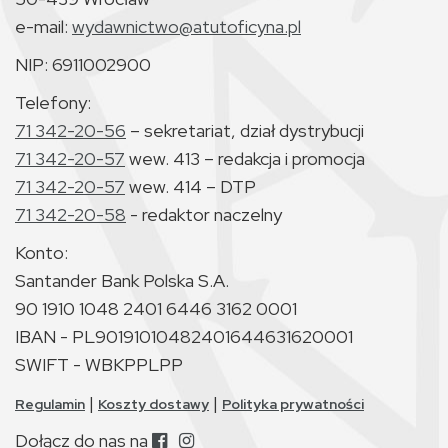
e-mail:
wydawnictwo@atutoficyna.pl
NIP: 6911002900
Telefony:
71 342-20-56
– sekretariat, dział dystrybucji
71 342-20-57
wew. 413 – redakcja i promocja
71 342-20-57
wew. 414 – DTP
71 342-20-58
- redaktor naczelny
Konto:
Santander Bank Polska S.A.
90 1910 1048 2401 6446 3162 0001
IBAN - PL90191010482401644631620001
SWIFT - WBKPPLPP
|
|
Regulamin
Koszty dostawy
Polityka prywatności
Dołącz do nas na