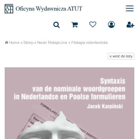
Home
«
Sklep
«
Nauki filologiczne
«
Filologia niderlandzka
« wróć do listy