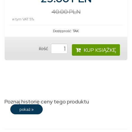
40.00 PLN
w tym VAT 5%
Dostępność:
TAK
ilość
KUP KSIĄŻKĘ
Poznaj historię ceny tego produktu
pokaż
»