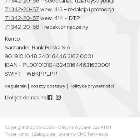
71 342-20-56
– sekretariat, dział dystrybucji
71 342-20-57
wew. 413 – redakcja i promocja
71 342-20-57
wew. 414 – DTP
71 342-20-58
- redaktor naczelny
Konto:
Santander Bank Polska S.A.
90 1910 1048 2401 6446 3162 0001
IBAN - PL90191010482401644631620001
SWIFT - WBKPPLPP
|
|
Regulamin
Koszty dostawy
Polityka prywatności
Dołącz do nas na
Copyright © 2009-2026 - Oficyna Wydawnicza ATUT
Twoje konto
| |
Zaloguj się
|
Systemy CMS Telvinet.pl