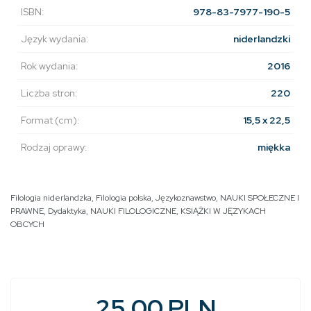
ISBN:
978-83-7977-190-5
Język wydania:
niderlandzki
Rok wydania:
2016
Liczba stron:
220
Format (cm):
15,5 x 22,5
Rodzaj oprawy:
miękka
Filologia niderlandzka
,
Filologia polska
,
Językoznawstwo
,
NAUKI SPOŁECZNE I
PRAWNE
,
Dydaktyka
,
NAUKI FILOLOGICZNE
,
KSIĄŻKI W JĘZYKACH
OBCYCH
25.00 PLN