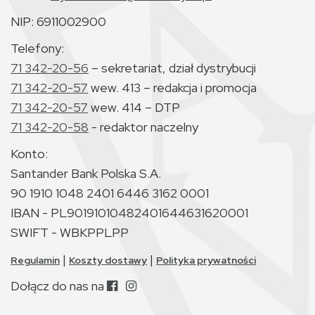
NIP: 6911002900
Telefony:
71 342-20-56
– sekretariat, dział dystrybucji
71 342-20-57
wew. 413 – redakcja i promocja
71 342-20-57
wew. 414 – DTP
71 342-20-58
- redaktor naczelny
Konto:
Santander Bank Polska S.A.
90 1910 1048 2401 6446 3162 0001
IBAN - PL90191010482401644631620001
SWIFT - WBKPPLPP
|
|
Regulamin
Koszty dostawy
Polityka prywatności
Dołącz do nas na