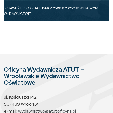
SPRAWDŹ POZOSTAŁE
DARMOWE POZYCJE
W NASZYM
WYDAWNICTWIE
Oficyna Wydawnicza ATUT –
Wrocławskie Wydawnictwo
Oświatowe
ul. Kościuszki 142
50-439 Wrocław
e-mail:
wydawnictwo@atutoficyna.pl