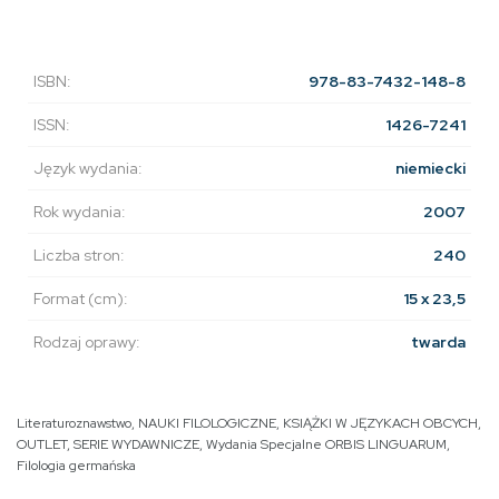
ISBN:
978-83-7432-148-8
ISSN:
1426-7241
Język wydania:
niemiecki
Rok wydania:
2007
Liczba stron:
240
Format (cm):
15 x 23,5
Rodzaj oprawy:
twarda
Literaturoznawstwo
,
NAUKI FILOLOGICZNE
,
KSIĄŻKI W JĘZYKACH OBCYCH
,
OUTLET
,
SERIE WYDAWNICZE
,
Wydania Specjalne ORBIS LINGUARUM
,
Filologia germańska