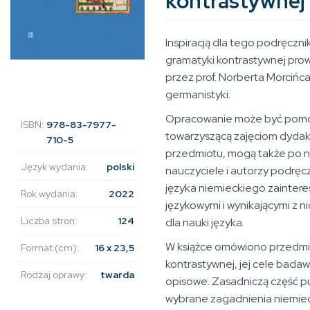
kontrastywnej
Inspiracją dla tego podręczni
gramatyki kontrastywnej pro
przez prof. Norberta Morcińc
germanistyki.
Opracowanie może być pom
ISBN:
978-83-7977-
towarzyszącą zajęciom dyda
710-5
przedmiotu, mogą także po n
Język wydania:
polski
nauczyciele i autorzy podręc
języka niemieckiego zaintere
Rok wydania:
2022
językowymi i wynikającymi z 
Liczba stron:
124
dla nauki języka.
W książce omówiono przedmi
Format (cm):
16 x 23,5
kontrastywnej, jej cele bada
Rodzaj oprawy:
twarda
opisowe. Zasadniczą część pu
wybrane zagadnienia niemie