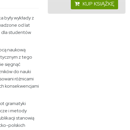
KUP KSIĄŻKĘ
ka były wykłady z
wadzone od lat
a dla studentów
ocą naukową
ktycznym z tego
ie sięgnąć
zników do nauki
sowani różnicami
nich konsekwencjami
ot gramatyki
wcze i metody
blikacji stanowią
cko-polskich