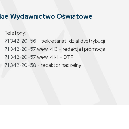
skie Wydawnictwo Oświatowe
Telefony:
71 342-20-56
– sekretariat, dział dystrybucji
71 342-20-57
wew. 413 – redakcja i promocja
71 342-20-57
wew. 414 – DTP
71 342-20-58
- redaktor naczelny