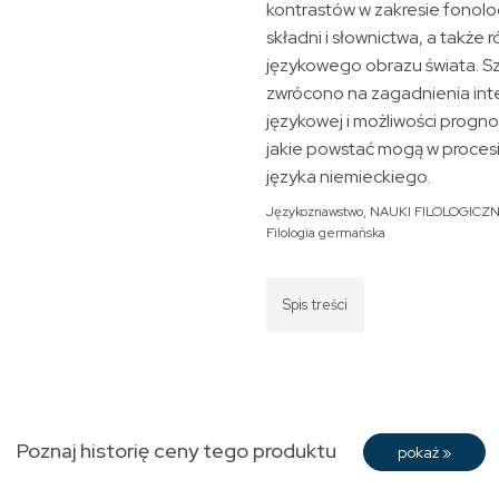
kontrastów w zakresie fonolog
składni i słownictwa, a także 
językowego obrazu świata. 
zwrócono na zagadnienia inte
językowej i możliwości progn
jakie powstać mogą w proces
języka niemieckiego.
Językoznawstwo
,
NAUKI FILOLOGICZ
Filologia germańska
Spis treści
Poznaj historię ceny tego produktu
pokaż
»