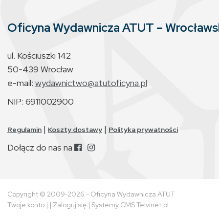
Oficyna Wydawnicza ATUT – Wrocław
ul. Kościuszki 142
50-439 Wrocław
e-mail:
wydawnictwo@atutoficyna.pl
NIP: 6911002900
|
|
Regulamin
Koszty dostawy
Polityka prywatności
Dołącz do nas na
Copyright © 2009-2026 - Oficyna Wydawnicza ATUT
Twoje konto
| |
Zaloguj się
|
Systemy CMS Telvinet.pl