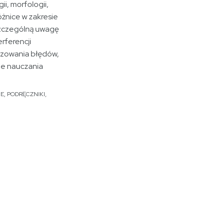
ii, morfologii,
różnice w zakresie
Szczególną uwagę
rferencji
ozowania błędów,
ie nauczania
NE
,
PODRĘCZNIKI
,