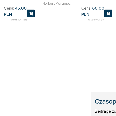
Norbert Morciniec
Cena:
60.00
Cena:
45.00
PLN
PLN
w tym VAT 5%
w tym VAT 5%
Czasop
Beiträge z