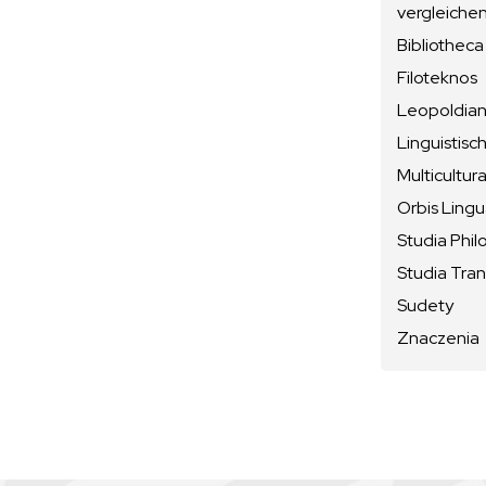
vergleiche
Bibliotheca
Filoteknos
Leopoldiana
Linguistisc
Multicultura
Orbis Ling
Studia Phil
Studia Tran
Sudety
Znaczenia