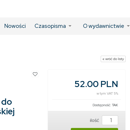
Nowości
Czasopisma
O wydawnictwie
« wróć do listy
52.00 PLN
w tym VAT 5%
 do
Dostępność:
TAK
kiej
ilość