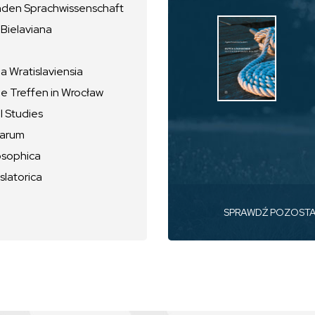
nden Sprachwissenschaft
 Bielaviana
 Wratislaviensia
he Treffen in Wrocław
l Studies
uarum
osophica
slatorica
SPRAWDŹ POZOST