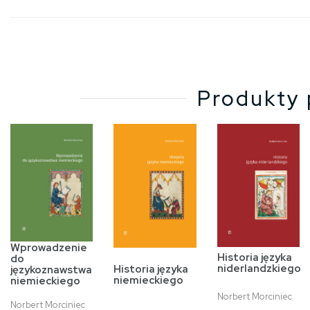
Produkty 
Wprowadzenie
Historia języka
do
niderlandzkiego
Historia języka
językoznawstwa
niemieckiego
niemieckiego
Norbert Morciniec
Norbert Morciniec