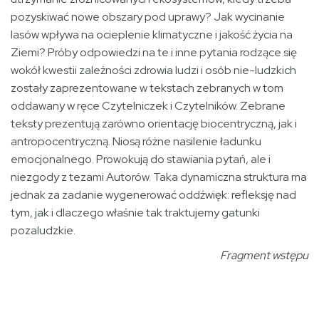
pozyskiwać nowe obszary pod uprawy? Jak wycinanie
lasów wpływa na ocieplenie klimatyczne i jakość życia na
Ziemi? Próby odpowiedzi na te i inne pytania rodzące się
wokół kwestii zależności zdrowia ludzi i osób nie-ludzkich
zostały zaprezentowane w tekstach zebranych w tom
oddawany w ręce Czytelniczek i Czytelników. Zebrane
teksty prezentują zarówno orientację biocentryczną, jak i
antropocentryczną. Niosą różne nasilenie ładunku
emocjonalnego. Prowokują do stawiania pytań, ale i
niezgody z tezami Autorów. Taka dynamiczna struktura ma
jednak za zadanie wygenerować oddźwięk: refleksję nad
tym, jak i dlaczego właśnie tak traktujemy gatunki
pozaludzkie.
Fragment wstępu