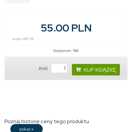
55.00 PLN
w tym VAT 5%
Dostępność:
TAK
ilość
KUP KSIĄŻKĘ
Poznaj historię ceny tego produktu
pokaż
»