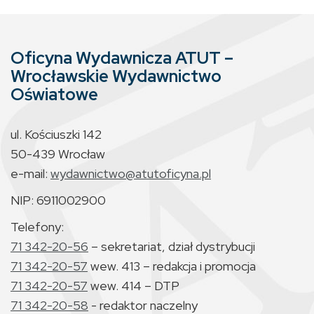
Oficyna Wydawnicza ATUT –
Wrocławskie Wydawnictwo
Oświatowe
ul. Kościuszki 142
50-439 Wrocław
e-mail:
wydawnictwo@atutoficyna.pl
NIP: 6911002900
Telefony:
71 342-20-56
– sekretariat, dział dystrybucji
71 342-20-57
wew. 413 – redakcja i promocja
71 342-20-57
wew. 414 – DTP
71 342-20-58
- redaktor naczelny