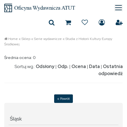
Home
«
Sklep
«
Serie wydawnicze
«
Studia z Historii Kultury Europy
Środkowej
Średnia ocena: 0
Sortuj wg.:
Odsłony
|
Odp.
|
Ocena
|
Data
|
Ostatnia
odpowiedź
« Powrót
Śląsk