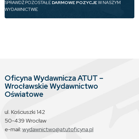
SPRAWDŹ POZOSTAŁE
DARMOWE POZYCJE
W NASZYM
WYDAWNICTWIE
Oficyna Wydawnicza ATUT –
Wrocławskie Wydawnictwo
Oświatowe
ul. Kościuszki 142
50-439 Wrocław
e-mail:
wydawnictwo@atutoficyna.pl