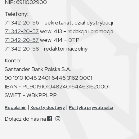
NIP: 6911002900
Telefony:
71 342-20-56
– sekretariat, dział dystrybucji
71 342-20-57
wew. 413 – redakcja i promocja
71 342-20-57
wew. 414 – DTP
71 342-20-58
- redaktor naczelny
Konto:
Santander Bank Polska S.A.
90 1910 1048 2401 6446 3162 0001
IBAN - PL90191010482401644631620001
SWIFT - WBKPPLPP
|
|
Regulamin
Koszty dostawy
Polityka prywatności
Dołącz do nas na