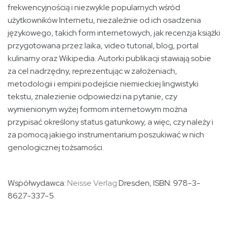
frekwencyjnością i niezwykle popularnych wśród
użytkowników Internetu, niezależnie od ich osadzenia
językowego, takich form internetowych, jak recenzja książki
przygotowana przez laika, video tutorial, blog, portal
kulinarny oraz Wikipedia. Autorki publikacji stawiają sobie
za cel nadrzędny, reprezentując w założeniach,
metodologii i empirii podejście niemieckiej lingwistyki
tekstu, znalezienie odpowiedzi na pytanie, czy
wymienionym wyżej formom internetowym można
przypisać określony status gatunkowy, a więc, czy należy i
za pomocą jakiego instrumentarium poszukiwać w nich
genologicznej tożsamości.
Współwydawca:
Neisse Verlag
Dresden
, ISBN: 978-3-
8627-337-5