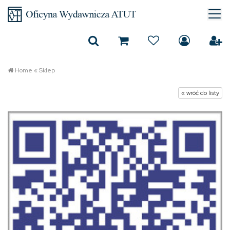
Home
«
Sklep
« wróć do listy