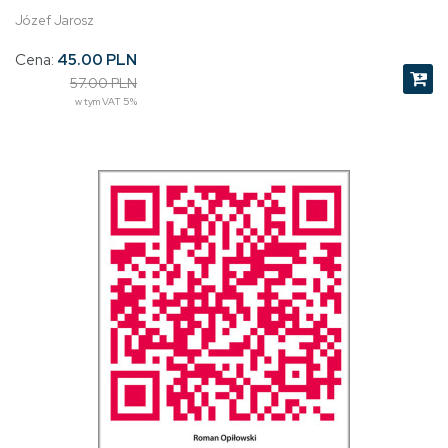
Józef Jarosz
Cena:
45.00 PLN
57.00 PLN
w tym VAT 5%