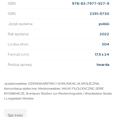
ISBN:
978-83-7977-527-9
ISSN:
2391-5730
Język wydania:
polski
Rok wydania:
2022
Liczba stron:
304
Format (cm):
17,5 x 24
Rodzaj oprawy:
twarda
Językoznawstwo
,
DZIENNIKARSTWO I KOMUNIKACJA SPOŁECZNA
,
Komunikacja społeczna
,
Medioznawstwo
,
NAUKI FILOLOGICZNE
,
SERIE
WYDAWNICZE
,
Breslauer Studien zur Medienlinguistik / Wrocławskie Studia
z Lingwistyki Mediów
Spis treści