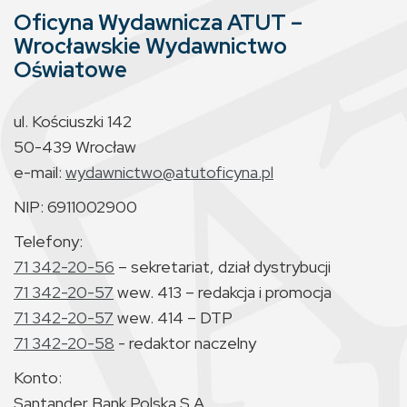
Oficyna Wydawnicza ATUT –
Wrocławskie Wydawnictwo
Oświatowe
ul. Kościuszki 142
50-439 Wrocław
e-mail:
wydawnictwo@atutoficyna.pl
NIP: 6911002900
Telefony:
71 342-20-56
– sekretariat, dział dystrybucji
71 342-20-57
wew. 413 – redakcja i promocja
71 342-20-57
wew. 414 – DTP
71 342-20-58
- redaktor naczelny
Konto:
Santander Bank Polska S.A.