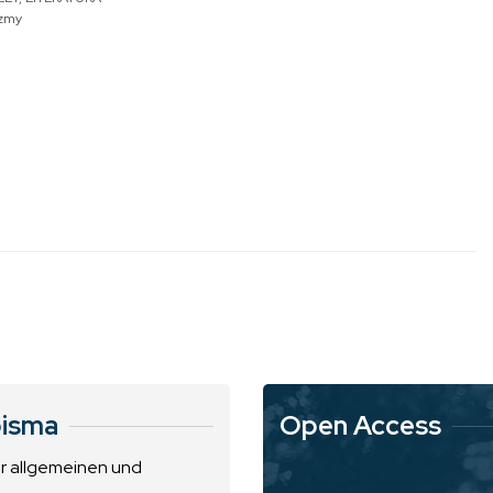
yzmy
isma
Open Access
ur allgemeinen und