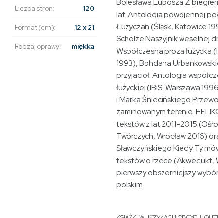
Bolesława Lubosza Z biegiem
Liczba stron:
120
lat. Antologia powojennej po
Łużyczan (Śląsk, Katowice 199
Format (cm):
12 x 21
Scholze Naszyjnik weselnej d
Rodzaj oprawy:
miękka
Współczesna proza łużycka (
1993), Bohdana Urbankowski
przyjaciół. Antologia współcz
łużyckiej (IBiS, Warszawa 1996
i Marka Śniecińskiego Przew
zaminowanym terenie. HELIK
tekstów z lat 2011–2015 (Oś
Twórczych, Wrocław 2016) or
Sławczyńskiego Kiedy Ty mó
tekstów o rzece (Akwedukt, 
pierwszy obszerniejszy wybór 
polskim.
KSIĄŻKI W JĘZYKACH OBCYCH
,
OUT