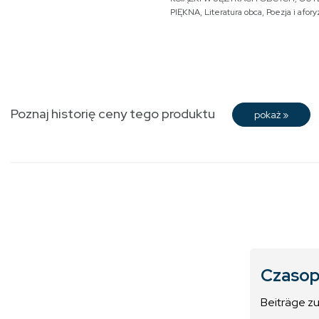
PIĘKNA
,
Literatura obca
,
Poezja i afor
Poznaj historię ceny tego produktu
pokaż
»
Czasop
Beiträge z