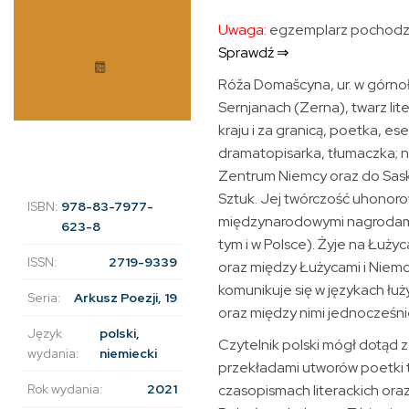
Uwaga:
egzemplarz pochodzą
Sprawdź ⇒
Róža Domašcyna, ur. w górno
Sernjanach (Zerna), twarz lite
kraju i za granicą, poetka, ese
dramatopisarka, tłumaczka; 
Zentrum Niemcy oraz do Sask
Sztuk. Jej twórczość uhonor
ISBN:
978-83-7977-
międzynarodowymi nagrodami
623-8
tym i w Polsce). Żyje na Łuży
ISSN:
2719-9339
oraz między Łużycami i Niem
komunikuje się w językach łuż
Seria:
Arkusz Poezji, 19
oraz między nimi jednocześni
Język
polski,
Czytelnik polski mógł dotąd 
wydania:
niemiecki
przekładami utworów poetki 
czasopismach literackich oraz
Rok wydania:
2021