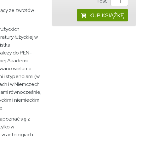
ilość
cy ze zwrotów.
KUP KSIĄŻKĘ
łużyckich
ratury łużyckiej w
istka,
należy do PEN-
iej Akademii
owano wieloma
 i stypendiami (w
cach i w Niemczech
cami równocześnie,
yckim i niemieckim
e.
zapoznać się z
tylko w
 w antologiach: