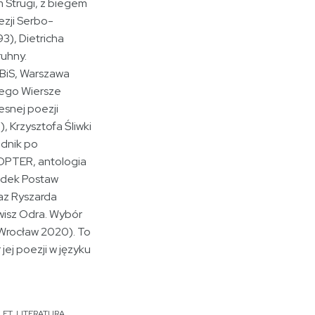
 Strugi, z biegem
ezji Serbo-
3), Dietricha
ruhny.
IBiS, Warszawa
ego Wiersze
esnej poezji
), Krzysztofa Śliwki
odnik po
OPTER, antologia
rodek Postaw
az Ryszarda
wisz Odra. Wybór
Wrocław 2020). To
jej poezji w języku
LET
,
LITERATURA