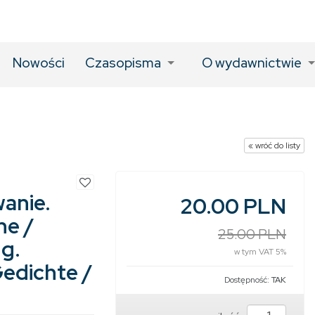
Nowości
Czasopisma
O wydawnictwie
« wróć do listy
anie.
20.00 PLN
ne /
25.00 PLN
g.
w tym VAT 5%
edichte /
Dostępność:
TAK