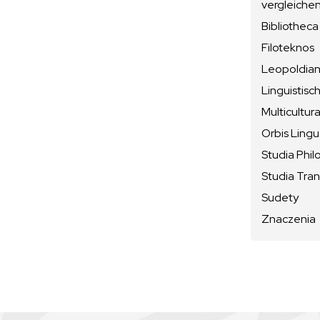
vergleiche
Bibliotheca
Filoteknos
Leopoldiana
Linguistisc
Multicultura
Orbis Ling
Studia Phil
Studia Tran
Sudety
Znaczenia