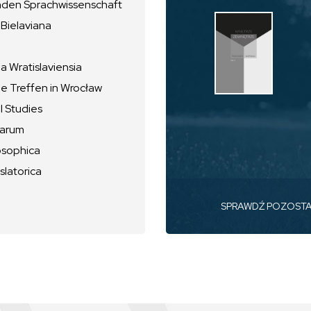
nden Sprachwissenschaft
 Bielaviana
 Wratislaviensia
he Treffen in Wrocław
l Studies
uarum
osophica
slatorica
SPRAWDŹ POZOST