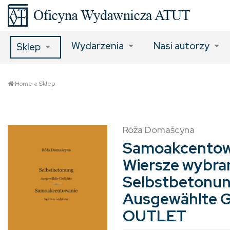
Wydarzenia
Nasi autorzy
Sklep
Home
«
Sklep
Róža Domašcyna
Samoakcentow
Wiersze wybra
Selbstbetonun
Ausgewählte G
OUTLET