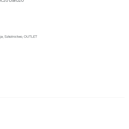
wczo bardzo
ja
,
Szkolnictwo
,
OUTLET