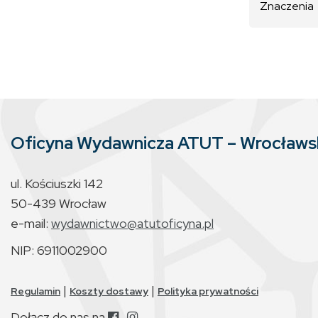
Znaczenia
Oficyna Wydawnicza ATUT – Wrocław
ul. Kościuszki 142
50-439 Wrocław
e-mail:
wydawnictwo@atutoficyna.pl
NIP: 6911002900
|
|
Regulamin
Koszty dostawy
Polityka prywatności
Dołącz do nas na