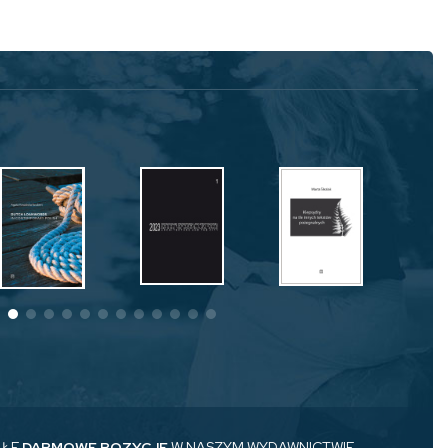
AŁE
DARMOWE POZYCJE
W NASZYM WYDAWNICTWIE