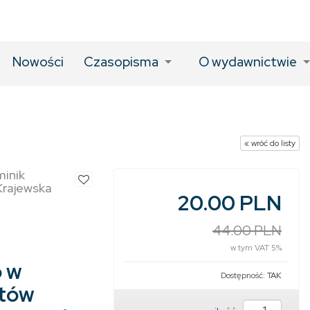
Nowości
Czasopisma
O wydawnictwie
« wróć do listy
inik
Krajewska
20.00 PLN
44.00 PLN
w tym VAT 5%
 w
Dostępność:
TAK
ntów