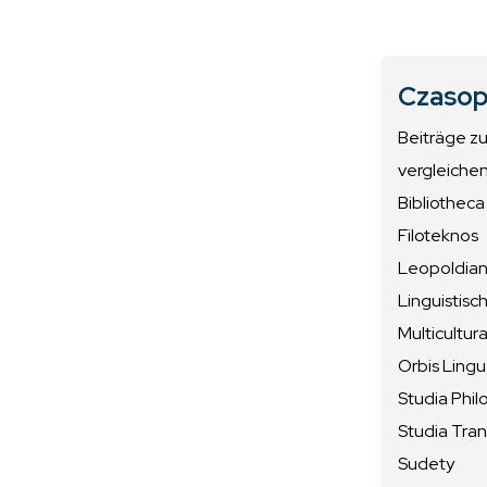
Czasop
Beiträge z
vergleiche
Bibliotheca
Filoteknos
Leopoldiana
Linguistisc
Multicultura
Orbis Ling
Studia Phil
Studia Tran
Sudety