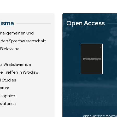
isma
Open Access
ur allgemeinen und
nden Sprachwissenschaft
 Bielaviana
 Wratislaviensia
he Treffen in Wrocław
l Studies
uarum
osophica
slatorica
SPRAWDŹ POZOST