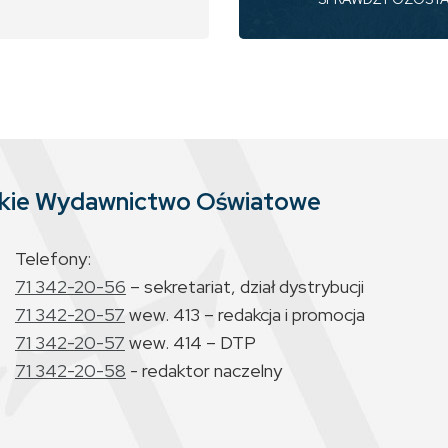
skie Wydawnictwo Oświatowe
Telefony:
71 342-20-56
– sekretariat, dział dystrybucji
71 342-20-57
wew. 413 – redakcja i promocja
71 342-20-57
wew. 414 – DTP
71 342-20-58
- redaktor naczelny