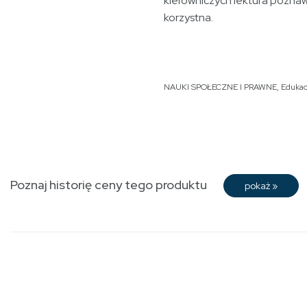
kierowniczych lektura pozna
korzystna.
NAUKI SPOŁECZNE I PRAWNE
,
Edukac
Poznaj historię ceny tego produktu
pokaż
»