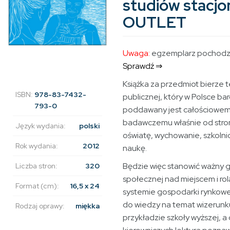
studiów stacjo
OUTLET
Uwaga:
egzemplarz pochodzą
Sprawdź ⇒
Książka za przedmiot bierze t
ISBN:
978-83-7432-
publicznej, który w Polsce ba
793-0
poddawany jest całościowem
badawczemu właśnie od stron
Język wydania:
polski
oświatę, wychowanie, szkolni
Rok wydania:
2012
naukę.
Będzie więc stanowić ważny g
Liczba stron:
320
społecznej nad miejscem i rol
Format (cm):
16,5 x 24
systemie gospodarki rynkowe
do wiedzy na temat wizerunku 
Rodzaj oprawy:
miękka
przykładzie szkoły wyższej, a dl