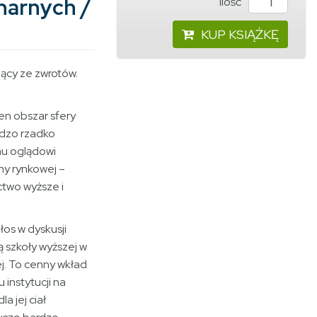
narnych /
ilość
KUP KSIĄŻKĘ
cy ze zwrotów.
en obszar sfery
rdzo rzadko
u oglądowi
y rynkowej –
ctwo wyższe i
łos w dyskusji
ą szkoły wyższej w
j. To cenny wkład
instytucji na
a jej ciał