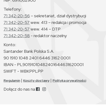
NIP: 6911002900
Telefony:
71 342-20-56
– sekretariat, dział dystrybucji
71 342-20-57
wew. 413 – redakcja i promocja
71 342-20-57
wew. 414 – DTP
71 342-20-58
- redaktor naczelny
Konto:
Santander Bank Polska S.A.
90 1910 1048 2401 6446 3162 0001
IBAN - PL90191010482401644631620001
SWIFT - WBKPPLPP
|
|
Regulamin
Koszty dostawy
Polityka prywatności
Dołącz do nas na