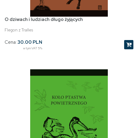
O dziwach i ludziach długo żyjących
Flegon z Tralles
Cena:
30.00 PLN
w tym VAT 5%