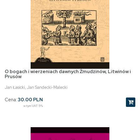
O bogach i wierzeniach dawnych Żmudzinów, Litwinów i
Prusów
Jan Łasicki, Jan Sandecki-Malecki
Cena:
30.00 PLN
w tym VAT 5%