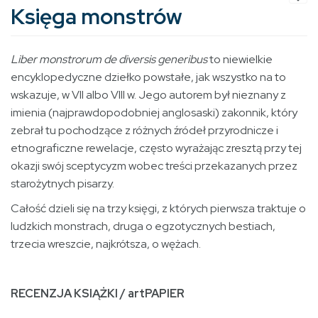
Księga monstrów
Liber monstrorum de diversis generibus
to niewielkie
encyklopedyczne dziełko powstałe, jak wszystko na to
wskazuje, w VII albo VIII w. Jego autorem był nieznany z
imienia (najprawdopodobniej anglosaski) zakonnik, który
zebrał tu pochodzące z różnych źródeł przyrodnicze i
etnograficzne rewelacje, często wyrażając zresztą przy tej
okazji swój sceptycyzm wobec treści przekazanych przez
starożytnych pisarzy.
Całość dzieli się na trzy księgi, z których pierwsza traktuje o
ludzkich monstrach, druga o egzotycznych bestiach,
trzecia wreszcie, najkrótsza, o wężach.
RECENZJA KSIĄŻKI / artPAPIER