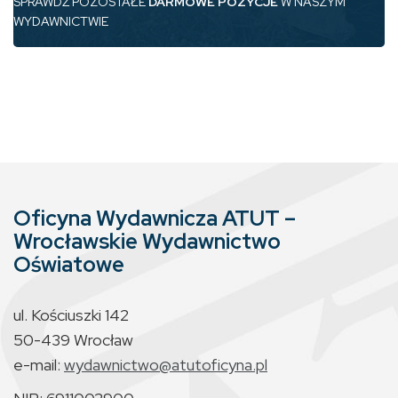
SPRAWDŹ POZOSTAŁE
DARMOWE POZYCJE
W NASZYM
WYDAWNICTWIE
Oficyna Wydawnicza ATUT –
Wrocławskie Wydawnictwo
Oświatowe
ul. Kościuszki 142
50-439 Wrocław
e-mail:
wydawnictwo@atutoficyna.pl