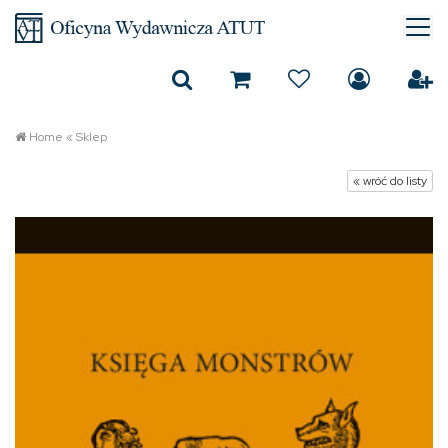
Home
«
Sklep
« wróć do listy