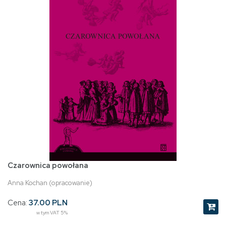
Czarownica powołana
Anna Kochan (opracowanie)
Cena:
37.00 PLN
w tym VAT 5%