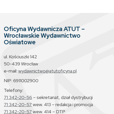
Oficyna Wydawnicza ATUT –
Wrocławskie Wydawnictwo
Oświatowe
ul. Kościuszki 142
50-439 Wrocław
e-mail:
wydawnictwo@atutoficyna.pl
NIP: 6911002900
Telefony:
71 342-20-56
– sekretariat, dział dystrybucji
71 342-20-57
wew. 413 – redakcja i promocja
71 342-20-57
wew. 414 – DTP