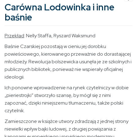
Carówna Lodowinka i inne
baśnie
Przekład
: Nelly Staffa, Ryszard Waksmund
Baśnie Czarskiej pozostają w cieniu jej dorobku
powieściowego, kierowanego przeważnie do dorastającej
młodzieży. Rewolucja bolszewicka usunęła je ze szkolnych i
publicznych bibliotek, ponieważ nie wspierały oficjalnej
ideologii.
Ich ponowne wprowadzenie na rynek czytelniczy w dobie
„pieriestrojki” stworzyło szansę, by mógł się z nimi
zapoznać, dzięki niniejszemu tłumaczeniu, także polski
czytelnik.
Zamieszczone w książce utwory zdradzają z jednej strony
niewielki wpływ bajki ludowej, z drugiej powiązania z
kanonami europejskiego i rosyjskiego modernizmu.