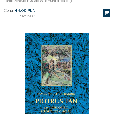
Harold Scheub, Ryszard Waksmund (redakcja)
Cena:
44.00 PLN
w tym VAT 5%