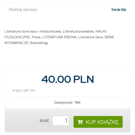
Rodzaj oprawy:
twarda
Literatura dziecięca i młodzieżowa
,
Literaturoznawstwo
,
NAUKI
FILOLOGICZNE
,
Proza
,
LITERATURA PIĘKNA
,
Literatura obca
,
SERIE
WYDAWNICZE
,
Baśniokrąg
40.00 PLN
w tym VAT 5%
Dostępność:
TAK
ilość
KUP KSIĄŻKĘ