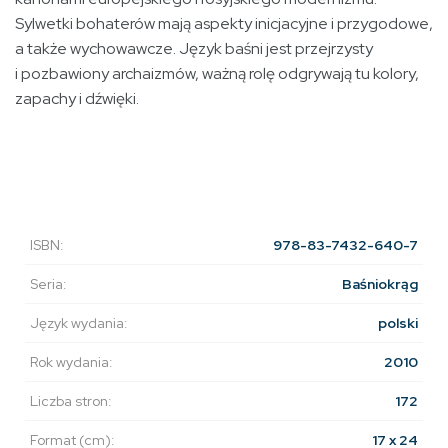
Sylwetki bohaterów mają aspekty inicjacyjne i przygodowe,
a także wychowawcze. Język baśni jest przejrzysty
i pozbawiony archaizmów, ważną rolę odgrywają tu kolory,
zapachy i dźwięki.
ISBN:
978-83-7432-640-7
Seria:
Baśniokrąg
Język wydania:
polski
Rok wydania:
2010
Liczba stron:
172
Format (cm):
17 x 24