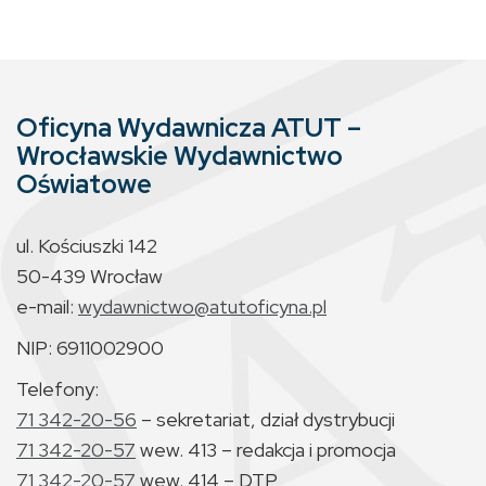
Oficyna Wydawnicza ATUT –
Wrocławskie Wydawnictwo
Oświatowe
ul. Kościuszki 142
50-439 Wrocław
e-mail:
wydawnictwo@atutoficyna.pl
NIP: 6911002900
Telefony:
71 342-20-56
– sekretariat, dział dystrybucji
71 342-20-57
wew. 413 – redakcja i promocja
71 342-20-57
wew. 414 – DTP