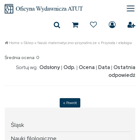
Home
«
Sklep
«
Nauki matematyczno-przyrodnicze
«
Przyroda i ekologia
Średnia ocena: 0
Sortuj wg.:
Odsłony
|
Odp.
|
Ocena
|
Data
|
Ostatnia
odpowiedź
« Powrót
Śląsk
Nauki filologiczne