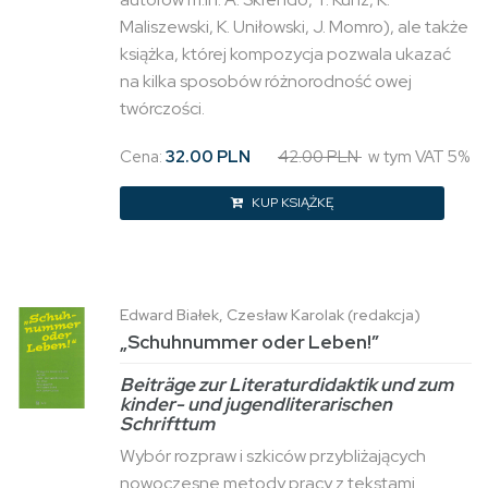
Maliszewski, K. Uniłowski, J. Momro), ale także
książka, której kompozycja pozwala ukazać
na kilka sposobów różnorodność owej
twórczości.
Cena:
32.00 PLN
42.00 PLN
w tym VAT 5%
KUP KSIĄŻKĘ
Edward Białek, Czesław Karolak (redakcja)
„Schuhnummer oder Leben!”
Beiträge zur Literaturdidaktik und zum
kinder- und jugendliterarischen
Schrifttum
Wybór rozpraw i szkiców przybliżających
nowoczesne metody pracy z tekstami