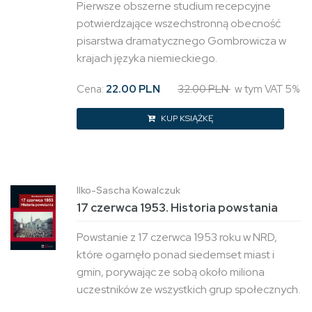
Pierwsze obszerne studium recepcyjne
potwierdzające wszechstronną obecność
pisarstwa dramatycznego Gombrowicza w
krajach języka niemieckiego.
Cena:
22.00 PLN
32.00 PLN
w tym VAT 5%
KUP KSIĄŻKĘ
Ilko-Sascha Kowalczuk
17 czerwca 1953. Historia powstania
Powstanie z 17 czerwca 1953 roku w NRD,
które ogarnęło ponad siedemset miast i
gmin, porywając ze sobą około miliona
uczestników ze wszystkich grup społecznych.