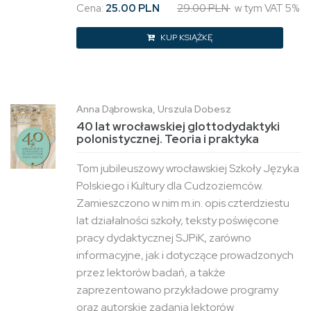
Cena:
25.00 PLN
29.00 PLN
w tym VAT 5%
KUP KSIĄŻKĘ
Anna Dąbrowska, Urszula Dobesz
40 lat wrocławskiej glottodydaktyki
polonistycznej. Teoria i praktyka
Tom jubileuszowy wrocławskiej Szkoły Języka
Polskiego i Kultury dla Cudzoziemców.
Zamieszczono w nim m.in. opis czterdziestu
lat działalności szkoły, teksty poświęcone
pracy dydaktycznej SJPiK, zarówno
informacyjne, jak i dotyczące prowadzonych
przez lektorów badań, a także
zaprezentowano przykładowe programy
oraz autorskie zadania lektorów