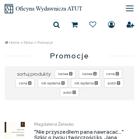
Home
«
Sklep
«
Promocje
Promocje
sortuj produkty:
nazwa
nazwa
cena
cena
rok wydania
rok wydania
autor
autor
Magdalena Żelasko
"Nie przyszedłem pana nawracać..."
Szkic o życiu i twórczości ks. Jana