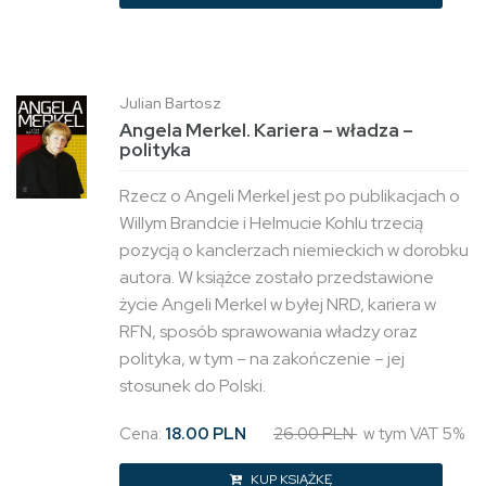
Julian Bartosz
Angela Merkel. Kariera – władza –
polityka
Rzecz o Angeli Merkel jest po publikacjach o
Willym Brandcie i Helmucie Kohlu trzecią
pozycją o kanclerzach niemieckich w dorobku
autora. W książce zostało przedstawione
życie Angeli Merkel w byłej NRD, kariera w
RFN, sposób sprawowania władzy oraz
polityka, w tym – na zakończenie – jej
stosunek do Polski.
Cena:
18.00 PLN
26.00 PLN
w tym VAT 5%
KUP KSIĄŻKĘ