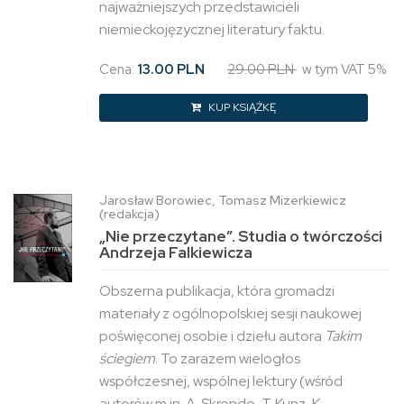
najważniejszych przedstawicieli
niemieckojęzycznej literatury faktu.
Cena:
13.00 PLN
29.00 PLN
w tym VAT 5%
KUP KSIĄŻKĘ
Jarosław Borowiec, Tomasz Mizerkiewicz
(redakcja)
„Nie przeczytane”. Studia o twórczości
Andrzeja Falkiewicza
Obszerna publikacja, która gromadzi
materiały z ogólnopolskiej sesji naukowej
poświęconej osobie i dziełu autora
Takim
ściegiem
. To zarazem wielogłos
współczesnej, wspólnej lektury (wśród
autorów m.in. A. Skrendo, T. Kunz, K.