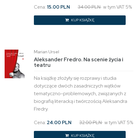
Cena:
15.00 PLN
34.00 PLN
w tym VAT 5%
KUP KSIĄŻKĘ
Marian Ursel
Aleksander Fredro. Na scenie życia i
teatru
Na książkę złożyły się rozprawy i studia
dotyczące dwóch zasadniczych wątków
tematyczno-problemowych, związanych z
biografią literacką i twórczością Aleksandra
Fredry.
Cena:
24.00 PLN
32.00 PLN
w tym VAT 5%
KUP KSIĄŻKĘ