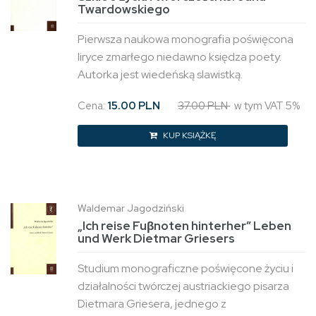
Twardowskiego
Pierwsza naukowa monografia poświęcona
liryce zmarłego niedawno księdza poety.
Autorka jest wiedeńską slawistką.
Cena:
15.00 PLN
37.00 PLN
w tym VAT 5%
KUP KSIĄŻKĘ
Waldemar Jagodziński
„Ich reise Fuβnoten hinterher” Leben
und Werk Dietmar Griesers
Studium monograficzne poświęcone życiu i
działalności twórczej austriackiego pisarza
Dietmara Griesera, jednego z