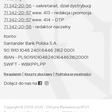
71 342-20-56
– sekretariat, dział dystrybucji
71 342-20-57
wew. 413 – redakcja i promocja
71 342-20-57
wew. 414 – DTP
71 342-20-58
- redaktor naczelny
Konto:
Santander Bank Polska S.A.
90 1910 1048 2401 6446 3162 0001
IBAN - PL90191010482401644631620001
SWIFT - WBKPPLPP
|
|
Regulamin
Koszty dostawy
Polityka prywatności
Dołącz do nas na
Copyright © 2009-2026 - Oficyna Wydawnicza ATUT