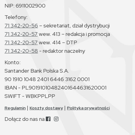
NIP: 6911002900
Telefony:
71 342-20-56
– sekretariat, dział dystrybucji
71 342-20-57
wew. 413 – redakcja i promocja
71 342-20-57
wew. 414 – DTP
71 342-20-58
- redaktor naczelny
Konto:
Santander Bank Polska S.A.
90 1910 1048 2401 6446 3162 0001
IBAN - PL90191010482401644631620001
SWIFT - WBKPPLPP
|
|
Regulamin
Koszty dostawy
Polityka prywatności
Dołącz do nas na