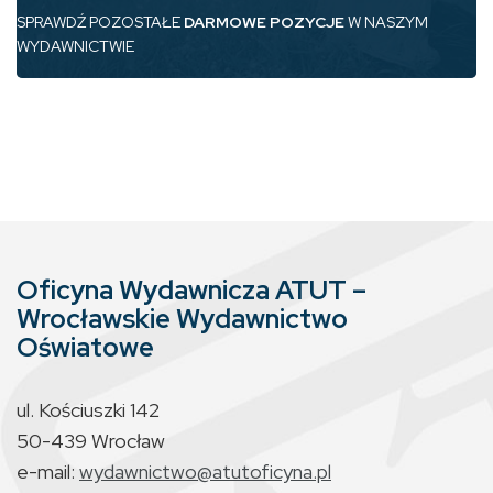
SPRAWDŹ POZOSTAŁE
DARMOWE POZYCJE
W NASZYM
WYDAWNICTWIE
Oficyna Wydawnicza ATUT –
Wrocławskie Wydawnictwo
Oświatowe
ul. Kościuszki 142
50-439 Wrocław
e-mail:
wydawnictwo@atutoficyna.pl