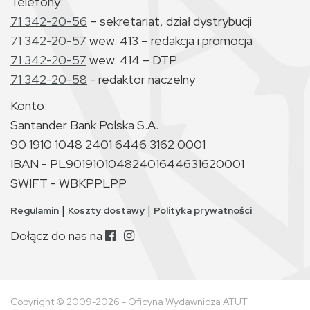
Telefony:
71 342-20-56
– sekretariat, dział dystrybucji
71 342-20-57
wew. 413 – redakcja i promocja
71 342-20-57
wew. 414 – DTP
71 342-20-58
- redaktor naczelny
Konto:
Santander Bank Polska S.A.
90 1910 1048 2401 6446 3162 0001
IBAN - PL90191010482401644631620001
SWIFT - WBKPPLPP
|
|
Regulamin
Koszty dostawy
Polityka prywatności
Dołącz do nas na
Copyright © 2009-2026 - Oficyna Wydawnicza ATUT