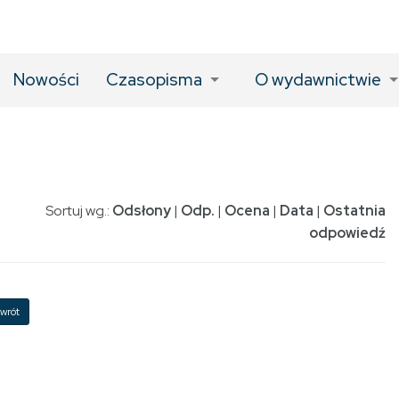
Nowości
Czasopisma
O wydawnictwie
Sortuj wg.:
Odsłony
|
Odp.
|
Ocena
|
Data
|
Ostatnia
odpowiedź
wrót