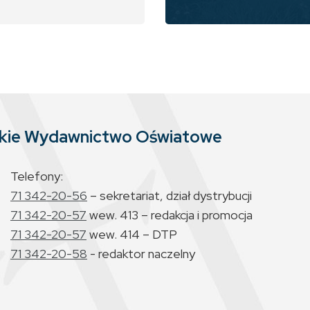
skie Wydawnictwo Oświatowe
Telefony:
71 342-20-56
– sekretariat, dział dystrybucji
71 342-20-57
wew. 413 – redakcja i promocja
71 342-20-57
wew. 414 – DTP
71 342-20-58
- redaktor naczelny