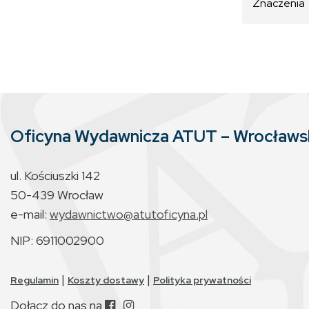
Znaczenia
Oficyna Wydawnicza ATUT – Wrocław
ul. Kościuszki 142
50-439 Wrocław
e-mail:
wydawnictwo@atutoficyna.pl
NIP: 6911002900
|
|
Regulamin
Koszty dostawy
Polityka prywatności
Dołącz do nas na