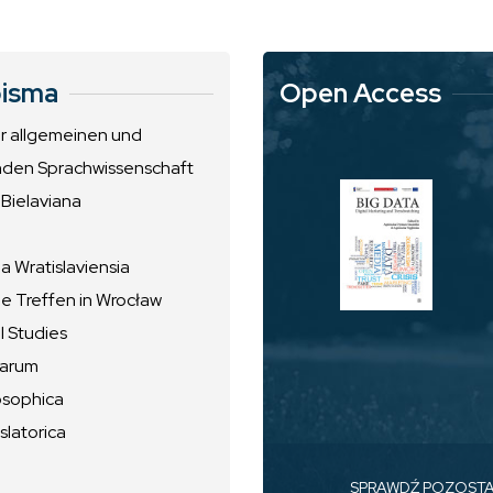
isma
Open Access
ur allgemeinen und
nden Sprachwissenschaft
 Bielaviana
 Wratislaviensia
he Treffen in Wrocław
l Studies
uarum
osophica
slatorica
SPRAWDŹ POZOST