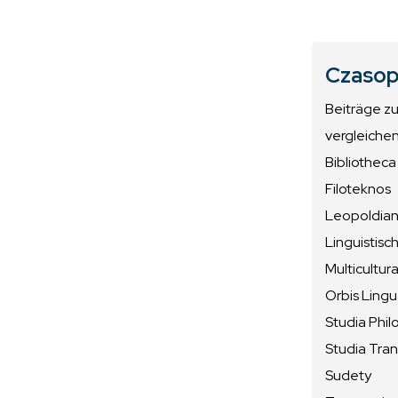
Czasop
Beiträge z
vergleiche
Bibliotheca
Filoteknos
Leopoldiana
Linguistisc
Multicultura
Orbis Ling
Studia Phil
Studia Tran
Sudety