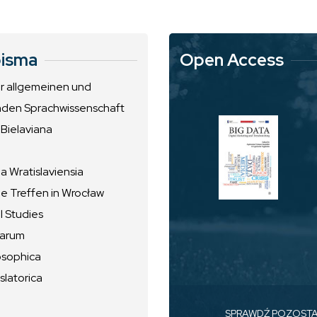
isma
Open Access
ur allgemeinen und
nden Sprachwissenschaft
 Bielaviana
 Wratislaviensia
he Treffen in Wrocław
l Studies
uarum
osophica
slatorica
SPRAWDŹ POZOST