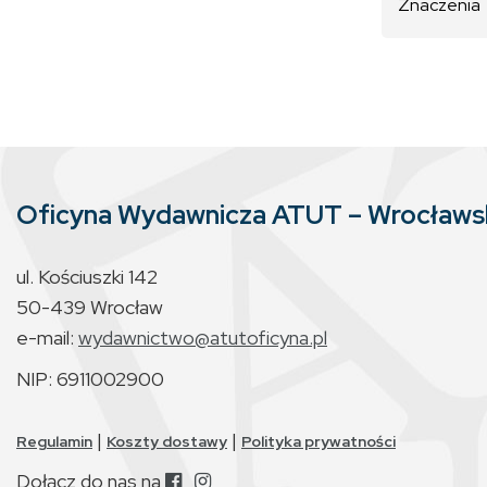
Znaczenia
Oficyna Wydawnicza ATUT – Wrocław
ul. Kościuszki 142
50-439 Wrocław
e-mail:
wydawnictwo@atutoficyna.pl
NIP: 6911002900
|
|
Regulamin
Koszty dostawy
Polityka prywatności
Dołącz do nas na