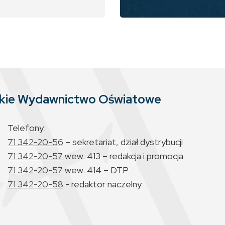
skie Wydawnictwo Oświatowe
Telefony:
71 342-20-56
– sekretariat, dział dystrybucji
71 342-20-57
wew. 413 – redakcja i promocja
71 342-20-57
wew. 414 – DTP
71 342-20-58
- redaktor naczelny