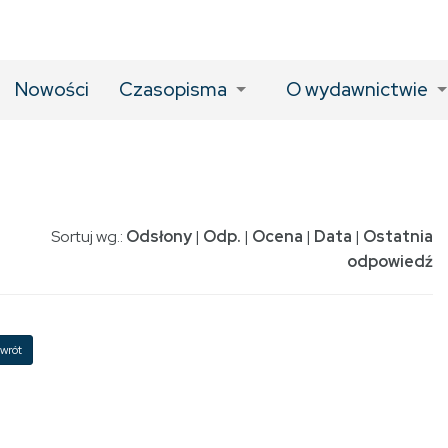
Nowości
Czasopisma
O wydawnictwie
Sortuj wg.:
Odsłony
|
Odp.
|
Ocena
|
Data
|
Ostatnia
odpowiedź
wrót