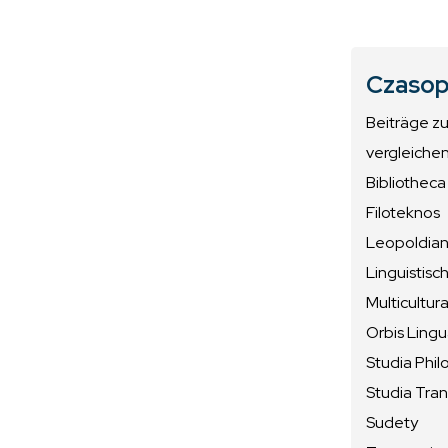
Czasop
Beiträge z
vergleiche
Bibliotheca
Filoteknos
Leopoldiana
Linguistisc
Multicultura
Orbis Ling
Studia Phil
Studia Tran
Sudety