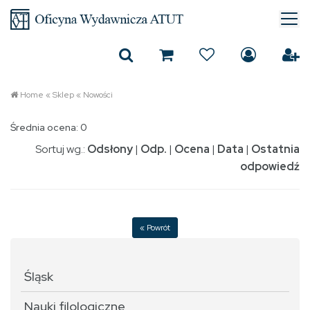
Home
«
Sklep
«
Nowości
Średnia ocena: 0
Sortuj wg.:
Odsłony
|
Odp.
|
Ocena
|
Data
|
Ostatnia
odpowiedź
« Powrót
Śląsk
Nauki filologiczne