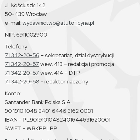
ul. Kościuszki 142
50-439 Wrocław
e-mail:
wydawnictwo@atutoficyna.pl
NIP: 6911002900
Telefony:
71 342-20-56
– sekretariat, dział dystrybucji
71 342-20-57
wew. 413 – redakcja i promocja
71 342-20-57
wew. 414 – DTP
71 342-20-58
- redaktor naczelny
Konto:
Santander Bank Polska S.A.
90 1910 1048 2401 6446 3162 0001
IBAN - PL90191010482401644631620001
SWIFT - WBKPPLPP