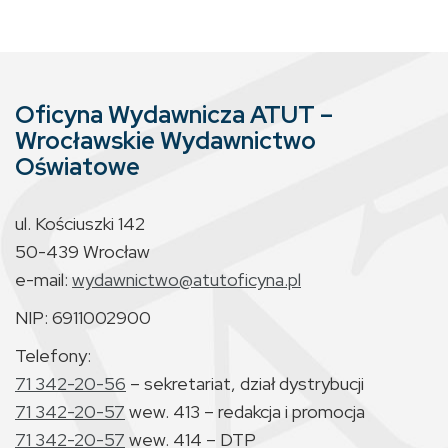
Oficyna Wydawnicza ATUT –
Wrocławskie Wydawnictwo
Oświatowe
ul. Kościuszki 142
50-439 Wrocław
e-mail:
wydawnictwo@atutoficyna.pl
NIP: 6911002900
Telefony:
71 342-20-56
– sekretariat, dział dystrybucji
71 342-20-57
wew. 413 – redakcja i promocja
71 342-20-57
wew. 414 – DTP