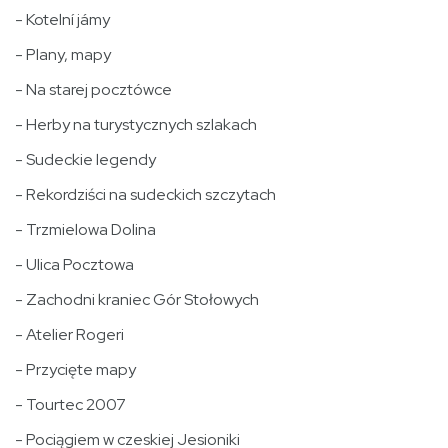
- Kotelní jámy
- Plany, mapy
- Na starej pocztówce
- Herby na turystycznych szlakach
- Sudeckie legendy
- Rekordziści na sudeckich szczytach
- Trzmielowa Dolina
- Ulica Pocztowa
- Zachodni kraniec Gór Stołowych
- Atelier Rogeri
- Przycięte mapy
- Tourtec 2007
- Pociągiem w czeskiej Jesioniki