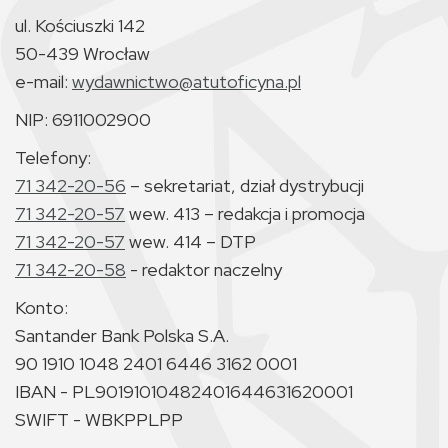
ul. Kościuszki 142
50-439 Wrocław
e-mail:
wydawnictwo@atutoficyna.pl
NIP: 6911002900
Telefony:
71 342-20-56
– sekretariat, dział dystrybucji
71 342-20-57
wew. 413 – redakcja i promocja
71 342-20-57
wew. 414 – DTP
71 342-20-58
- redaktor naczelny
Konto:
Santander Bank Polska S.A.
90 1910 1048 2401 6446 3162 0001
IBAN - PL90191010482401644631620001
SWIFT - WBKPPLPP