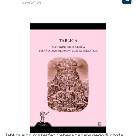
w tym VAT 5%
Tablica albo konterfet Cebesa tebańskiego filozofa,