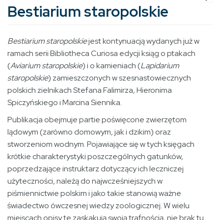
Bestiarium staropolskie
Bestiarium staropolskie
jest kontynuacją wydanych już w
ramach serii Bibliotheca Curiosa edycji ksiąg o ptakach
(
Aviarium staropolskie
) i o kamieniach (
Lapidarium
staropolskie
) zamieszczonych w szesnastowiecznych
polskich zielnikach Stefana Falimirza, Hieronima
Spiczyńskiego i Marcina Siennika.
Publikacja obejmuje partie poświęcone zwierzętom
lądowym (zarówno domowym, jak i dzikim) oraz
stworzeniom wodnym. Pojawiające się w tych księgach
krótkie charakterystyki poszczególnych gatunków,
poprzedzające instruktarz dotyczący ich leczniczej
użyteczności, należą do najwcześniejszych w
piśmiennictwie polskim i jako takie stanowią ważne
świadectwo ówczesnej wiedzy zoologicznej. W wielu
miejscach opisy te zaskakują swoją trafnością, nie brak tu