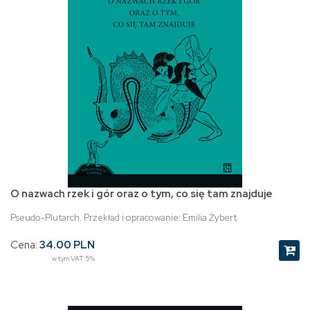
O nazwach rzek i gór oraz o tym, co się tam znajduje
Pseudo-Plutarch. Przekład i opracowanie: Emilia Żybert
Cena:
34.00 PLN
w tym VAT 5%