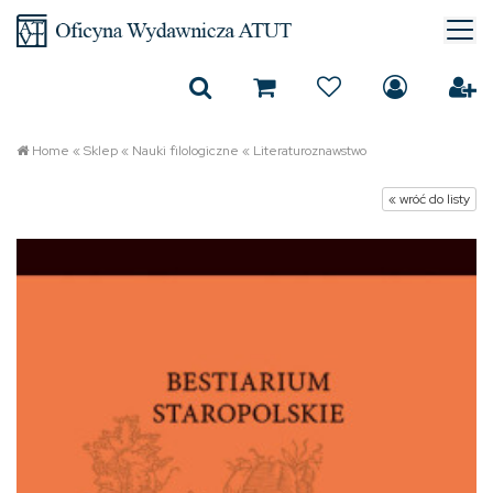
Home
«
Sklep
«
Nauki filologiczne
«
Literaturoznawstwo
« wróć do listy