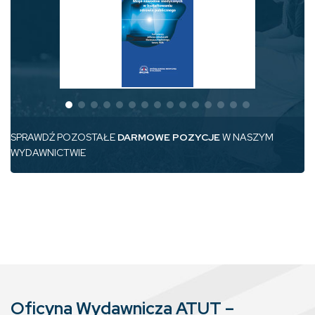
SPRAWDŹ POZOSTAŁE
DARMOWE POZYCJE
W NASZYM
WYDAWNICTWIE
Oficyna Wydawnicza ATUT –