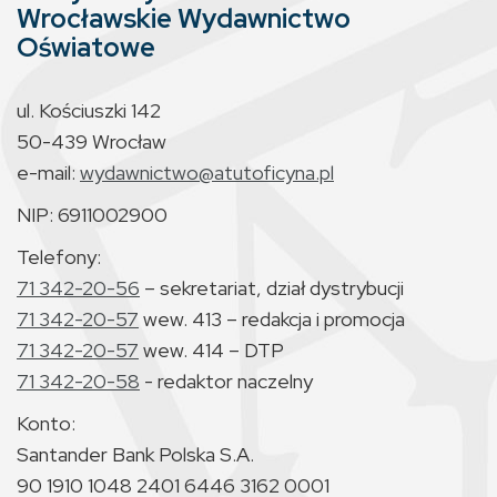
Wrocławskie Wydawnictwo
Oświatowe
ul. Kościuszki 142
50-439 Wrocław
e-mail:
wydawnictwo@atutoficyna.pl
NIP: 6911002900
Telefony:
71 342-20-56
– sekretariat, dział dystrybucji
71 342-20-57
wew. 413 – redakcja i promocja
71 342-20-57
wew. 414 – DTP
71 342-20-58
- redaktor naczelny
Konto:
Santander Bank Polska S.A.
90 1910 1048 2401 6446 3162 0001