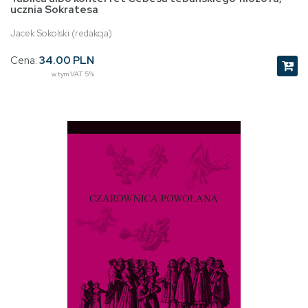
ucznia Sokratesa
Jacek Sokolski (redakcja)
Cena:
34.00 PLN
w tym VAT 5%