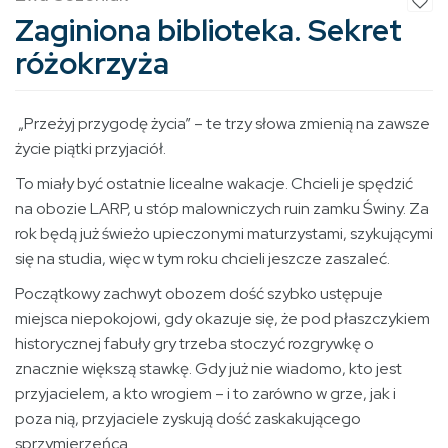
Zaginiona biblioteka. Sekret
różokrzyża
„Przeżyj przygodę życia” – te trzy słowa zmienią na zawsze
życie piątki przyjaciół.
To miały być ostatnie licealne wakacje. Chcieli je spędzić
na obozie LARP, u stóp malowniczych ruin zamku Świny. Za
rok będą już świeżo upieczonymi maturzystami, szykującymi
się na studia, więc w tym roku chcieli jeszcze zaszaleć.
Początkowy zachwyt obozem dość szybko ustępuje
miejsca niepokojowi, gdy okazuje się, że pod płaszczykiem
historycznej fabuły gry trzeba stoczyć rozgrywkę o
znacznie większą stawkę. Gdy już nie wiadomo, kto jest
przyjacielem, a kto wrogiem – i to zarówno w grze, jak i
poza nią, przyjaciele zyskują dość zaskakującego
sprzymierzeńca...