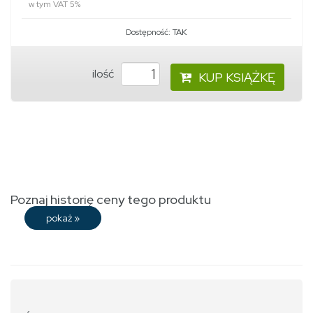
w tym VAT 5%
Dostępność:
TAK
ilość
KUP KSIĄŻKĘ
Poznaj historię ceny tego produktu
pokaż
»