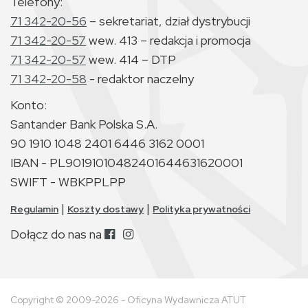
Telefony:
71 342-20-56
– sekretariat, dział dystrybucji
71 342-20-57
wew. 413 – redakcja i promocja
71 342-20-57
wew. 414 – DTP
71 342-20-58
- redaktor naczelny
Konto:
Santander Bank Polska S.A.
90 1910 1048 2401 6446 3162 0001
IBAN - PL90191010482401644631620001
SWIFT - WBKPPLPP
|
|
Regulamin
Koszty dostawy
Polityka prywatności
Dołącz do nas na
Copyright © 2009-2026 - Oficyna Wydawnicza ATUT