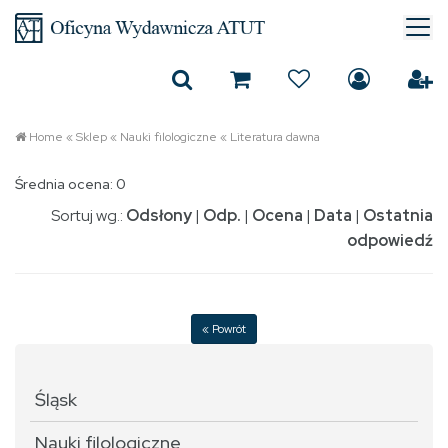
Home
«
Sklep
«
Nauki filologiczne
«
Literatura dawna
Średnia ocena: 0
Sortuj wg.:
Odsłony
|
Odp.
|
Ocena
|
Data
|
Ostatnia
odpowiedź
« Powrót
Śląsk
Nauki filologiczne