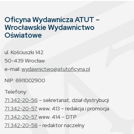
Oficyna Wydawnicza ATUT –
Wrocławskie Wydawnictwo
Oświatowe
ul. Kościuszki 142
50-439 Wrocław
e-mail:
wydawnictwo@atutoficyna.pl
NIP: 6911002900
Telefony:
71 342-20-56
– sekretariat, dział dystrybucji
71 342-20-57
wew. 413 – redakcja i promocja
71 342-20-57
wew. 414 – DTP
71 342-20-58
- redaktor naczelny